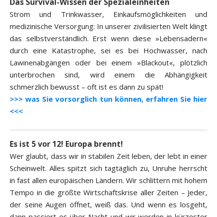
Das Survival-Wissen der Spezialeinheiten
Strom und Trinkwasser, Einkaufsmöglichkeiten und
medizinische Versorgung: In unserer zivilisierten Welt klingt
das selbstverständlich. Erst wenn diese »Lebensadern«
durch eine Katastrophe, sei es bei Hochwasser, nach
Lawinenabgängen oder bei einem »Blackout«, plötzlich
unterbrochen sind, wird einem die Abhängigkeit
schmerzlich bewusst – oft ist es dann zu spät!
>>> was Sie vorsorglich tun können, erfahren Sie hier
<<<
Es ist 5 vor 12! Europa brennt!
Wer glaubt, dass wir in stabilen Zeit leben, der lebt in einer
Scheinwelt. Alles spitzt sich tagtäglich zu, Unruhe herrscht
in fast allen europäischen Ländern. Wir schlittern mit hohem
Tempo in die größte Wirtschaftskrise aller Zeiten – Jeder,
der seine Augen öffnet, weiß das. Und wenn es losgeht,
dann passiert es über Nacht und wir werden in kürzester