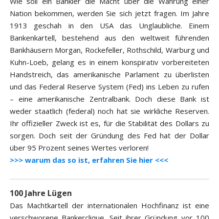
Wie soll ein Bankier die Macht über die Währung einer
Nation bekommen, werden Sie sich jetzt fragen. Im Jahre
1913 geschah in den USA das Unglaubliche. Einem
Bankenkartell, bestehend aus den weltweit führenden
Bankhäusern Morgan, Rockefeller, Rothschild, Warburg und
Kuhn-Loeb, gelang es in einem konspirativ vorbereiteten
Handstreich, das amerikanische Parlament zu überlisten
und das Federal Reserve System (Fed) ins Leben zu rufen
– eine amerikanische Zentralbank. Doch diese Bank ist
weder staatlich (federal) noch hat sie wirkliche Reserven.
Ihr offizieller Zweck ist es, für die Stabilität des Dollars zu
sorgen. Doch seit der Gründung des Fed hat der Dollar
über 95 Prozent seines Wertes verloren!
>>> warum das so ist, erfahren Sie hier <<<
100 Jahre Lügen
Das Machtkartell der internationalen Hochfinanz ist eine
verschworene Bankerclique. Seit ihrer Gründung vor 100