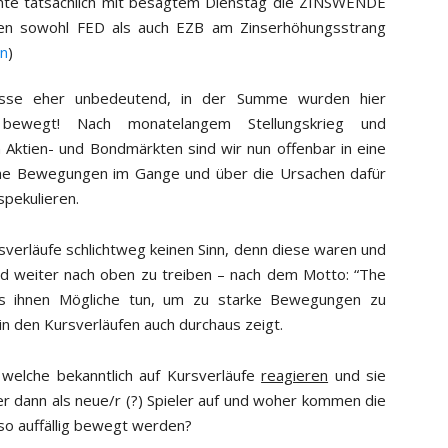
önnte tatsächlich mit besagtem Dienstag die ZINSWENDE
n sowohl FED als auch EZB am Zinserhöhungsstrang
en
)
gnisse eher unbedeutend, in der Summe wurden hier
n“ bewegt! Nach monatelangem Stellungskrieg und
Aktien- und Bondmärkten sind wir nun offenbar in eine
che Bewegungen im Gange und über die Ursachen dafür
pekulieren.
sverläufe schlichtweg keinen Sinn, denn diese waren und
nd weiter nach oben zu treiben – nach dem Motto: “The
alles ihnen Mögliche tun, um zu starke Bewegungen zu
in den Kursverläufen auch durchaus zeigt.
 welche bekanntlich auf Kursverläufe
reagieren
und sie
hier dann als neue/r (?) Spieler auf und woher kommen die
so auffällig bewegt werden?