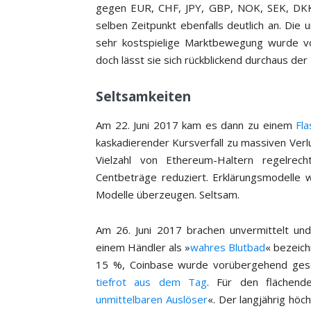
gegen EUR, CHF, JPY, GBP, NOK, SEK, DKK
selben Zeitpunkt ebenfalls deutlich an. Die
sehr kostspielige Marktbewegung wurde vo
doch lässt sie sich rückblickend durchaus der
Seltsamkeiten
Am 22. Juni 2017 kam es dann zu einem
Fl
kaskadierender Kursverfall zu massiven Ver
Vielzahl von Ethereum-Haltern regelr
Centbeträge reduziert. Erklärungsmodelle
Modelle überzeugen. Seltsam.
Am 26. Juni 2017 brachen unvermittelt un
einem Händler als »
wahres Blutbad
« bezeich
15 %, Coinbase wurde vorübergehend gesch
tiefrot aus dem Tag
. Für den flächen
unmittelbaren Auslöser
«. Der langjährig hö