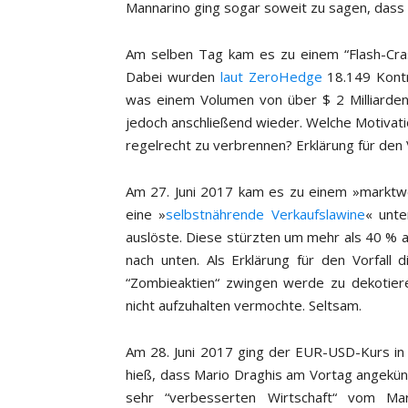
Mannarino ging sogar soweit zu sagen, dass
Am selben Tag kam es zu einem “Flash-Crash“
Dabei wurden
laut ZeroHedge
18.149 Kontr
was einem Volumen von über $ 2 Milliarden 
jedoch anschließend wieder. Welche Motivati
regelrecht zu verbrennen? Erklärung für den V
Am 27. Juni 2017 kam es zu einem »marktwe
eine »
selbstnährende Verkaufslawine
« unte
auslöste. Diese stürzten um mehr als 40 % 
nach unten. Als Erklärung für den Vorfall
“Zombieaktien“ zwingen werde zu dekotier
nicht aufzuhalten vermochte. Seltsam.
Am 28. Juni 2017 ging der EUR-USD-Kurs in 
hieß, dass Mario Draghis am Vortag angekünd
sehr “verbesserten Wirtschaft“ vom Ma