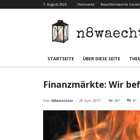
7. August 2026
Heimseite
Beachtenswerte Gezwit
N8waecht
STARTSEITE
ÜBER DIESE SEITE
THE
Finanzmärkte: Wir bef
-
Von
N8waechter
29. Juni. 2017
281
47