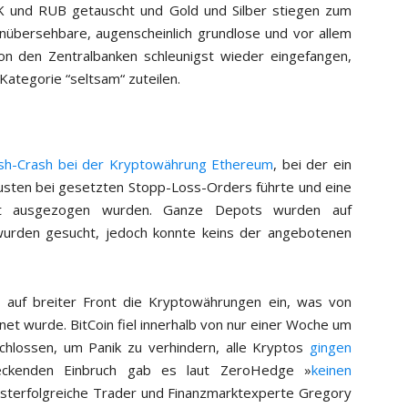
 und RUB getauscht und Gold und Silber stiegen zum
 unübersehbare, augenscheinlich grundlose und vor allem
n den Zentralbanken schleunigst wieder eingefangen,
 Kategorie “seltsam“ zuteilen.
ash-Crash bei der Kryptowährung Ethereum
, bei der ein
lusten bei gesetzten Stopp-Loss-Orders führte und eine
echt ausgezogen wurden. Ganze Depots wurden auf
 wurden gesucht, jedoch konnte keins der angebotenen
d auf breiter Front die Kryptowährungen ein, was von
net wurde. BitCoin fiel innerhalb von nur einer Woche um
lossen, um Panik zu verhindern, alle Kryptos
gingen
deckenden Einbruch gab es laut ZeroHedge »
keinen
chsterfolgreiche Trader und Finanzmarktexperte Gregory