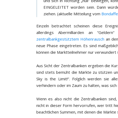
und sich in Richtung „null“ bewegen, k
EINGELEITET worden sein. Dann würde
ziehen. (aktuelle Mitteilung vom
Bondaff
Einzeln betrachtet scheinen diese Erei
allerdings Abermilliarden an “Gelder
zentralbankgestütztem Höhenrausch
an den 
neue Phase eingetreten. Es sind maßgebli
können die Marktteilnehmer nur verwundert s
Aus Sicht der Zentralbanken ergeben die Kur
sind stets bemüht die Märkte zu stützen u
Sky is the Limit!“. Folglich werden sie 
verhindern oder im Zaum zu halten, was sich 
Wenn es also nicht die Zentralbanken sind,
nicht in dieser Form hervorrufen, wer tritt 
beachtlichen Summen, mit denen die Märkte 