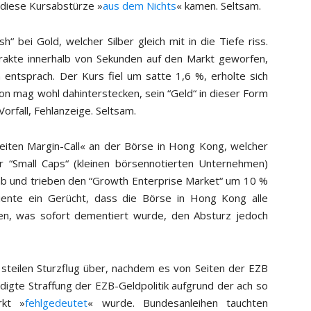
 diese Kursabstürze »
aus dem Nichts
« kamen. Seltsam.
 bei Gold, welcher Silber gleich mit in die Tiefe riss.
akte innerhalb von Sekunden auf den Markt geworfen,
entsprach. Der Kurs fiel um satte 1,6 %, erholte sich
on mag wohl dahinterstecken, sein “Geld“ in dieser Form
orfall, Fehlanzeige. Seltsam.
iten Margin-Call« an der Börse in Hong Kong, welcher
r “Small Caps“ (kleinen börsennotierten Unternehmen)
ab und trieben den “Growth Enterprise Market“ um 10 %
 diente ein Gerücht, dass die Börse in Hong Kong alle
en, was sofort dementiert wurde, den Absturz jedoch
steilen Sturzflug über, nachdem es von Seiten der EZB
igte Straffung der EZB-Geldpolitik aufgrund der ach so
rkt »
fehlgedeutet
« wurde. Bundesanleihen tauchten