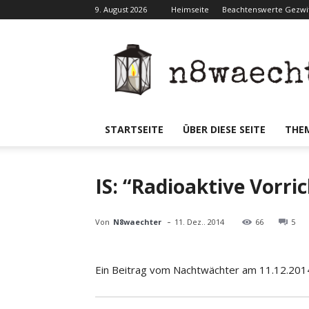
9. August 2026
Heimseite
Beachtenswerte Gezwit
N8waecht
STARTSEITE
ÜBER DIESE SEITE
THE
IS: “Radioaktive Vorri
-
Von
N8waechter
11. Dez.. 2014
66
5
Ein Beitrag vom Nachtwächter am 11.12.201