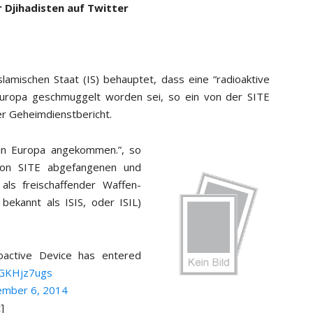
 Djihadisten auf Twitter
slamischen Staat (IS) behauptet, dass eine “radioaktive
 Europa geschmuggelt worden sei, so ein von der SITE
er Geheimdienstbericht.
o in Europa angekommen.”, so
 von SITE abgefangenen und
 als freischaffender Waffen-
 bekannt als ISIS, oder ISIL)
ctive Device has entered
9GKHjz7ugs
mber 6, 2014
]