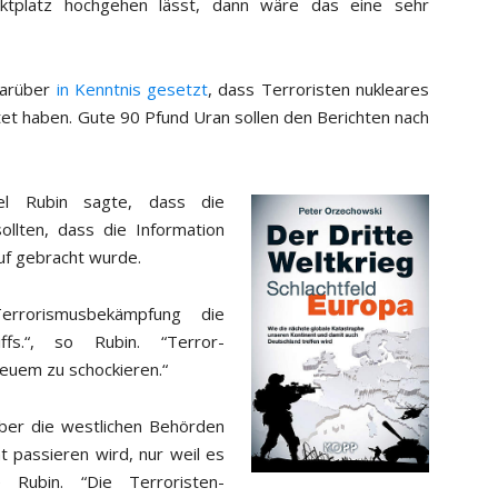
tplatz hochgehen lässt, dann wäre das eine sehr
 darüber
in Kenntnis gesetzt
, dass Terroristen nukleares
tet haben. Gute 90 Pfund Uran sollen den Berichten nach
el Rubin sagte, dass die
ollten, dass die Information
uf gebracht wurde.
errorismusbekämpfung die
ffs.“, so Rubin. “Terror-
euem zu schockieren.“
t. Aber die westlichen Behörden
 passieren wird, nur weil es
e Rubin. “Die Terroristen-