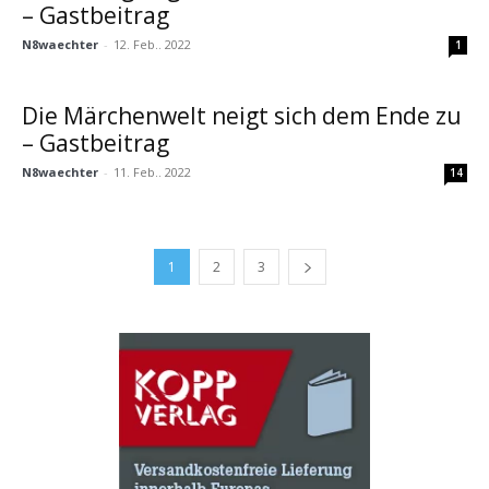
– Gastbeitrag
N8waechter
-
12. Feb.. 2022
1
Die Märchenwelt neigt sich dem Ende zu
– Gastbeitrag
N8waechter
-
11. Feb.. 2022
14
1
2
3