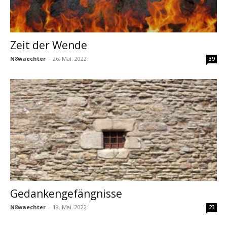
Zeit der Wende
N8waechter
-
26. Mai. 2022
39
Gedankengefängnisse
N8waechter
-
19. Mai. 2022
23