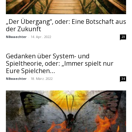
„Der Übergang“, oder: Eine Botschaft aus
der Zukunft
N8waechter
-
14. Apr.. 2022
23
Gedanken über System- und
Spieltheorie, oder: „Immer spielt nur
Eure Spielchen...
N8waechter
-
18. März. 2022
34