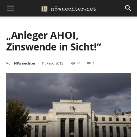
„Anleger AHOI,
Zinswende in Sicht!“
-
Von
N8waechter
11. Feb.. 2015
44
1