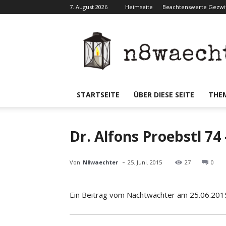
7. August 2026
Heimseite
Beachtenswerte Gezwit
N8waecht
STARTSEITE
ÜBER DIESE SEITE
THE
Dr. Alfons Proebstl 7
-
Von
N8waechter
25. Juni. 2015
27
0
Ein Beitrag vom Nachtwächter am 25.06.201