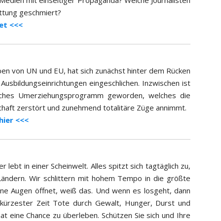
Medien mit einseitiger Propaganda? Welche Journalisten
attung geschmiert?
et <<<
eben von UN und EU, hat sich zunächst hinter dem Rücken
nd Ausbildungseinrichtungen eingeschlichen. Inzwischen ist
tliches Umerziehungsprogramm geworden, welches die
schaft zerstört und zunehmend totalitäre Züge annimmt.
hier <<<
r lebt in einer Scheinwelt. Alles spitzt sich tagtäglich zu,
 Ländern. Wir schlittern mit hohem Tempo in die größte
seine Augen öffnet, weiß das. Und wenn es losgeht, dann
 kürzester Zeit Tote durch Gewalt, Hunger, Durst und
at eine Chance zu überleben. Schützen Sie sich und Ihre