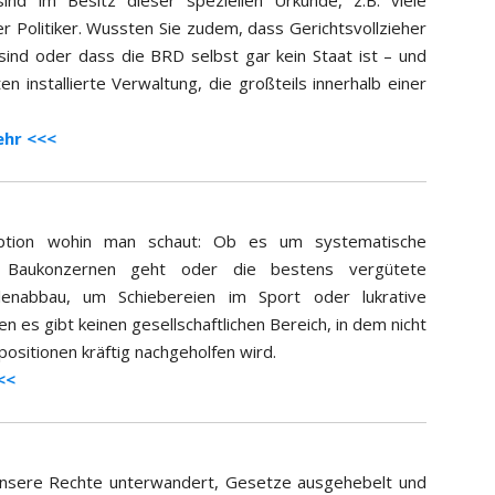
nd im Besitz dieser speziellen Urkunde, z.B. viele
r Politiker. Wussten Sie zudem, dass Gerichtsvollzieher
ind oder dass die BRD selbst gar kein Staat ist – und
en installierte Verwaltung, die großteils innerhalb einer
ehr <<<
ruption wohin man schaut: Ob es um systematische
 Baukonzernen geht oder die bestens vergütete
enabbau, um Schiebereien im Sport oder lukrative
es gibt keinen gesellschaftlichen Bereich, in dem nicht
ositionen kräftig nachgeholfen wird.
<<
nsere Rechte unterwandert, Gesetze ausgehebelt und