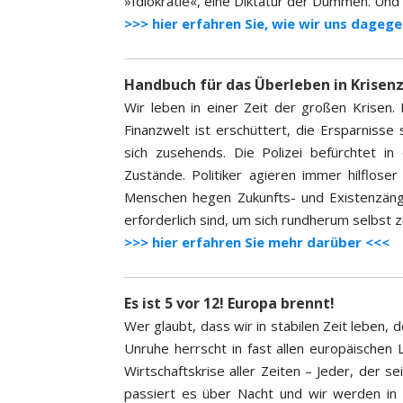
»Idiokratie«, eine Diktatur der Dummen. Und 
>>> hier erfahren Sie, wie wir uns dage
Handbuch für das Überleben in Krisen
Wir leben in einer Zeit der großen Krisen.
Finanzwelt ist erschüttert, die Ersparnisse 
sich zusehends. Die Polizei befürchtet i
Zustände. Politiker agieren immer hilflo
Menschen hegen Zukunfts- und Existenzängs
erforderlich sind, um sich rundherum selbst z
>>> hier erfahren Sie mehr darüber <<<
Es ist 5 vor 12! Europa brennt!
Wer glaubt, dass wir in stabilen Zeit leben, de
Unruhe herrscht in fast allen europäischen
Wirtschaftskrise aller Zeiten – Jeder, der 
passiert es über Nacht und wir werden in