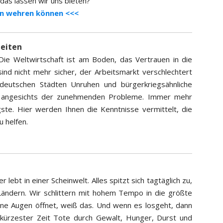
das lassen wir uns bieten?
gen wehren können <<<
zeiten
 Die Weltwirtschaft ist am Boden, das Vertrauen in die
sind nicht mehr sicher, der Arbeitsmarkt verschlechtert
n deutschen Städten Unruhen und bürgerkriegsähnliche
ser angesichts der zunehmenden Probleme. Immer mehr
te. Hier werden Ihnen die Kenntnisse vermittelt, die
u helfen.
r lebt in einer Scheinwelt. Alles spitzt sich tagtäglich zu,
 Ländern. Wir schlittern mit hohem Tempo in die größte
seine Augen öffnet, weiß das. Und wenn es losgeht, dann
 kürzester Zeit Tote durch Gewalt, Hunger, Durst und