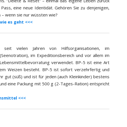
fis. “Delete & Reset“ – einmal das eigene Leben zurück
r Pass, eine neue Identidät. Gehören Sie zu denjenigen,
n – wenn sie nur wüssten wie?
 wie es geht <<<
eit vielen Jahren von Hilfsorganisationen, im
(Seenotration), im Expeditionsbereich und vor allem im
e Lebensmittelbevorratung verwendet. BP-5 ist eine Art
nem Weizen besteht. BP-5 ist sofort verzehrfertig und
 gut (süß) und ist für jeden (auch Kleinkinder) bestens
nd eine Packung mit 500 g (2-Tages-Ration) entspricht
nsmittel <<<
.