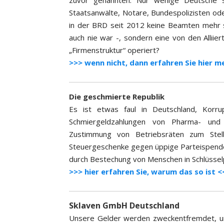
zuvor genannten. Nur wenige Deutsche si
Staatsanwälte, Notare, Bundespolizisten ode
in der BRD seit 2012 keine Beamten mehr s
auch nie war -, sondern eine von den Alliiert
„Firmenstruktur“ operiert?
>>> wenn nicht, dann erfahren Sie hier m
Die geschmierte Republik
Es ist etwas faul in Deutschland, Kor
Schmiergeldzahlungen von Pharma- und
Zustimmung von Betriebsräten zum Stell
Steuergeschenke gegen üppige Parteispenden 
durch Bestechung von Menschen in Schlüsselp
>>> hier erfahren Sie, warum das so ist <
Sklaven GmbH Deutschland
Unsere Gelder werden zweckentfremdet, u