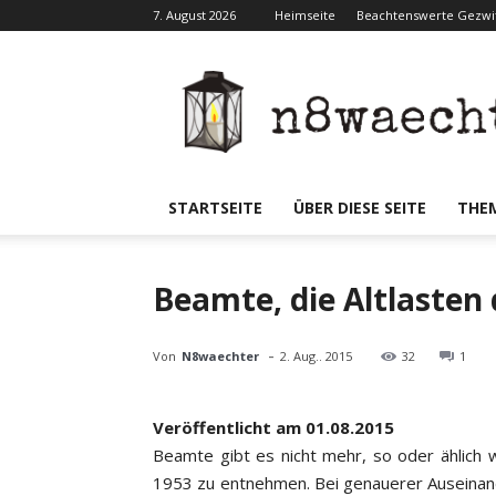
7. August 2026
Heimseite
Beachtenswerte Gezwit
N8waecht
STARTSEITE
ÜBER DIESE SEITE
THE
Beamte, die Altlasten
-
Von
N8waechter
2. Aug.. 2015
32
1
Veröffentlicht am 01.08.2015
Beamte gibt es nicht mehr, so oder ählich 
1953 zu entnehmen. Bei genauerer Auseinan