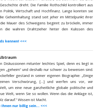
Geschichte dreht. Die Familie Rothschild kontrolliert aus
Politik, Wirtschaft und Hochfinanz. Lange konnten sie
die Geheimhaltung stand seit jeher im Mittelpunkt ihrer
f, die Mauer des Schweigens beginnt zu bröckeln, immer
 die wahren Drahtzieher hinter den Kulissen des
lds kennen! <<<
 Albtraum
Diskussionen mitunter leichtes Spiel, denn es liegt in
gen „geheim“ und deshalb nur schwer zu beweisen sind.
kefeller gestand in seiner eigenen Biographie: „Einige
heimen Verschwörung, […] und werfen uns vor, wir
elt, um eine neue ganzheitliche globale politische und
eue Welt, wenn Sie so wollen. Wenn das die Anklage ist,
lz darauf.“ Wissen ist Macht.
 Ihnen nur billig sein… <<<