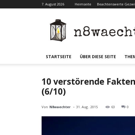
7. August 2026
Heimseite
Beachtenswerte Gezwit
N8waecht
STARTSEITE
ÜBER DIESE SEITE
THE
10 verstörende Fakten
(6/10)
-
Von
N8waechter
31. Aug.. 2015
63
0