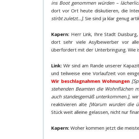
ins Boot genommen würden – lächerlic
dort vor Ort heute diskutieren, die I
stirbt zuletzt…]
. Sie sind ja klar genug ar
Kapern:
Herr Link, Ihre Stadt Duisburg, 
dort sehr viele Asylbewerber vor al
überfordert mit der Unterbringung. Wie is
Link:
Wir sind am Rande unserer Kapazitä
und teilweise eine Vorlaufzeit von eini
Wir beschlagnahmen Wohnungen
[Sp
stehenden Beamten die Wohnflächen mi
auch standesgemäß unterkommen.],
wi
reaktivieren alte
[Warum wurden die übe
Stück weit alleine gelassen, nicht nur fina
Kapern:
Woher kommen jetzt die meisten 