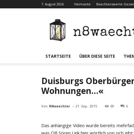
7. August 2026
Heimseite
Beachtenswerte Gezwit
N8waecht
STARTSEITE
ÜBER DIESE SEITE
THE
Duisburgs Oberbürger
Wohnungen…«
-
Von
N8waechter
21. Sep.. 2015
69
6
Das anhängige Video wurde bereits mehrfach 
was OB Sören Link hier wörtlich von sich gibt: