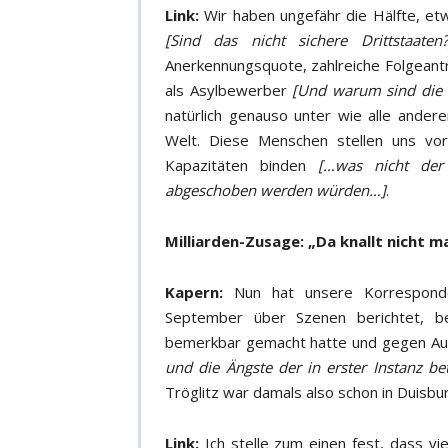
Link:
Wir haben ungefähr die Hälfte, et
[Sind das nicht sichere Drittstaaten?
Anerkennungsquote, zahlreiche Folgeantra
als Asylbewerber
[Und warum sind die 
natürlich genauso unter wie alle ande
Welt. Diese Menschen stellen uns vor
Kapazitäten binden
[…was nicht der
abgeschoben werden würden…]
.
Milliarden-Zusage: „Da knallt nicht ma
Kapern:
Nun hat unsere Korresponden
September über Szenen berichtet, b
bemerkbar gemacht hatte und gegen Au
und die Ängste der in erster Instanz b
Tröglitz war damals also schon in Duisbu
Link:
Ich stelle zum einen fest, dass v