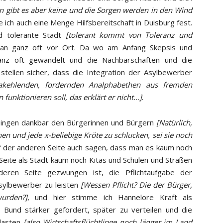
n gibt es aber keine und die Sorgen werden in den Wind
le ich auch eine Menge Hilfsbereitschaft in Duisburg fest.
nd tolerante Stadt
[tolerant kommt von Toleranz und
n ganz oft vor Ort. Da wo am Anfang Skepsis und
anz oft gewandelt und die Nachbarschaften und die
stellen sicher, dass die Integration der Asylbewerber
akehlenden, fordernden Analphabethen aus fremden
funktionieren soll, das erklärt er nicht…]
.
n Dingen dankbar den Bürgerinnen und Bürgern
[Natürlich,
en und jede x-beliebige Kröte zu schlucken, sei sie noch
uf der anderen Seite auch sagen, dass man es kaum noch
Seite als Stadt kaum noch Kitas und Schulen und Straßen
eren Seite gezwungen ist, die Pflichtaufgabe der
sylbewerber zu leisten
[Wessen Pflicht? Die der Bürger,
urden?]
, und hier stimme ich Hannelore Kraft als
er Bund stärker gefordert, später zu verteilen und die
tlasten
[also Wirtschaftsflüchtlinge noch länger im Land