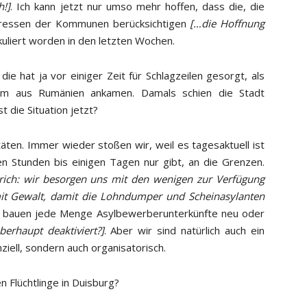
h!]
. Ich kann jetzt nur umso mehr hoffen, dass die, die
nteressen der Kommunen berücksichtigen
[…die Hoffnung
tikuliert worden in den letzten Wochen.
die hat ja vor einiger Zeit für Schlagzeilen gesorgt, als
lem aus Rumänien ankamen. Damals schien die Stadt
t die Situation jetzt?
ten. Immer wieder stoßen wir, weil es tagesaktuell ist
gen Stunden bis einigen Tagen nur gibt, an die Grenzen.
rich: wir besorgen uns mit den wenigen zur Verfügung
t Gewalt, damit die Lohndumper und Scheinasylanten
r bauen jede Menge Asylbewerberunterkünfte neu oder
rhaupt deaktiviert?]
. Aber wir sind natürlich auch ein
nziell, sondern auch organisatorisch.
Flüchtlinge in Duisburg?