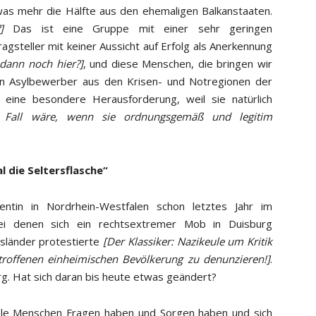
was mehr die Hälfte aus den ehemaligen Balkanstaaten.
]
Das ist eine Gruppe mit einer sehr geringen
gsteller mit keiner Aussicht auf Erfolg als Anerkennung
dann noch hier?]
, und diese Menschen, die bringen wir
ren Asylbewerber aus den Krisen- und Notregionen der
 eine besondere Herausforderung, weil sie natürlich
 Fall wäre, wenn sie ordnungsgemäß und legitim
l die Seltersflasche“
tin in Nordrhein-Westfalen schon letztes Jahr im
ei denen sich ein rechtsextremer Mob in Duisburg
sländer protestierte
[Der Klassiker: Nazikeule um Kritik
etroffenen einheimischen Bevölkerung zu denunzieren!]
.
rg. Hat sich daran bis heute etwas geändert?
iele Menschen Fragen haben und Sorgen haben und sich