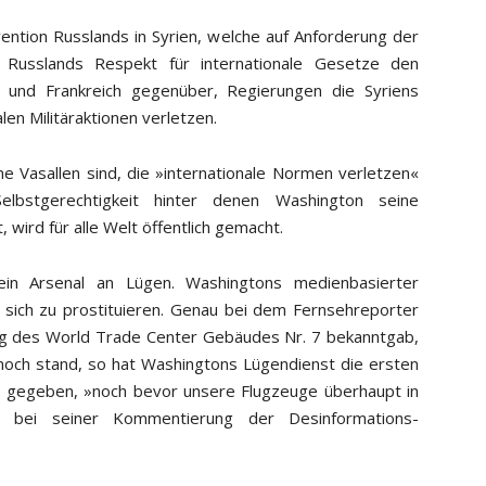
ention Russlands in Syrien, welche auf Anforderung der
lt Russlands Respekt für internationale Gesetze den
n und Frankreich gegenüber, Regierungen die Syriens
len Militäraktionen verletzen.
e Vasallen sind, die »internationale Normen verletzen«
Selbstgerechtigkeit hinter denen Washington seine
 wird für alle Welt öffentlich gemacht.
ein Arsenal an Lügen. Washingtons medienbasierter
g sich zu prostituieren. Genau bei dem Fernsehreporter
ung des World Trade Center Gebäudes Nr. 7 bekanntgab,
noch stand, so hat Washingtons Lügendienst die ersten
nnt gegeben, »noch bevor unsere Flugzeuge überhaupt in
in bei seiner Kommentierung der Desinformations-