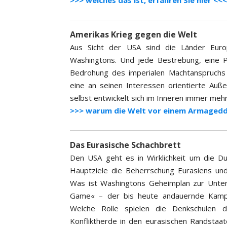
>>> welches das ist, erfahren Sie hier <<<
Amerikas Krieg gegen die Welt
Aus Sicht der USA sind die Länder Euro
Washingtons. Und jede Bestrebung, eine Po
Bedrohung des imperialen Machtanspruchs 
eine an seinen Interessen orientierte Auße
selbst entwickelt sich im Inneren immer meh
>>> warum die Welt vor einem Armageddo
Das Eurasische Schachbrett
Den USA geht es in Wirklichkeit um die D
Hauptziele die Beherrschung Eurasiens und
Was ist Washingtons Geheimplan zur Unter
Game« – der bis heute andauernde Kampf 
Welche Rolle spielen die Denkschulen d
Konfliktherde in den eurasischen Randstaate