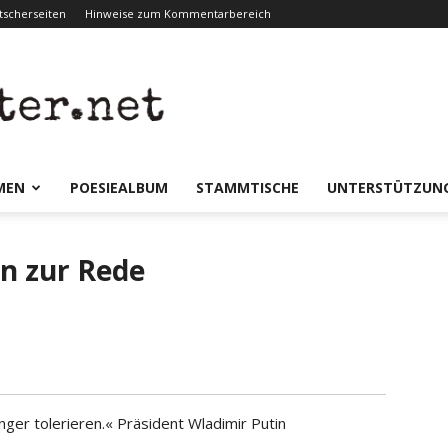
scherseiten
Hinweise zum Kommentarbereich
er.net
MEN
POESIEALBUM
STAMMTISCHE
UNTERSTÜTZUN
on zur Rede
nger tolerieren.« Präsident Wladimir Putin