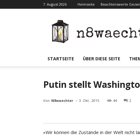
7. August 2026
Heimseite
Beachtenswerte Gezwit
N8waecht
STARTSEITE
ÜBER DIESE SEITE
THE
Putin stellt Washingt
-
Von
N8waechter
3. Okt.. 2015
44
2
»Wir können die Zustände in der Welt nicht lä