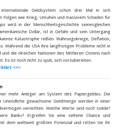
internationale Geldsystem schon drei Mal in sich
n Folgen wie Krieg, Unruhen und massivem Schaden für
aps wird in der Menschheitsgeschichte seinesgleichen
amerikanische Dollar, ist in Gefahr und sein Untergang
kannte Katastrophe reißen. Währungskriege, Deflation,
. Während die USA ihre langfristigen Probleme nicht in
d und die ölreichen Nationen des Mittleren Ostens nach
Es ist noch nicht zu spät, sich vorzubereiten.
rklärt <<<
en
immer mehr Anleger am System des Papiergeldes. Die
ahe Unendliche gewachsene Geldmenge werden in einer
dvermögen vernichten. Welche Werte sind noch solide?
here Bank«? Ergreifen Sie eine seltene Chance und
 mit dem weltweit größten Potenzial und retten Sie Ihr