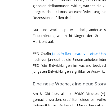
globalen deflationären Zyklus‘, wurden die 
sorgte, dass Chinas Wirtschaftsleistung s
Rezession zu fallen droht.
Nur eine Woche später jedoch, änderte si
Zinserhöhung war nicht länger der Grund,
Horizont auf.
FED-Chefin
Janet Yellen sprach vor einer Uni
noch vor Jahresfrist die Zinsen anheben könn
FED “die Entwicklungen im Ausland beobach
jüngsten Entwicklungen signifikante Auswirk
Eine neue Woche, eine neue Stor
Am 8. Oktober, als die FOMC-Minutes [*]
gemacht wurden, erzählten diese ein voll
Universität in Amherst, Massachussett