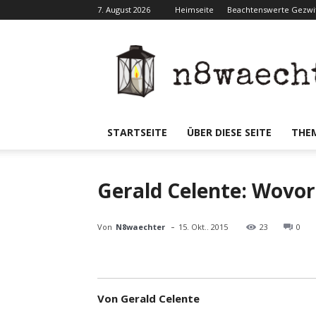
7. August 2026
Heimseite
Beachtenswerte Gezwit
N8waecht
STARTSEITE
ÜBER DIESE SEITE
THE
Gerald Celente: Wovor 
-
Von
N8waechter
15. Okt.. 2015
23
0
Von Gerald Celente