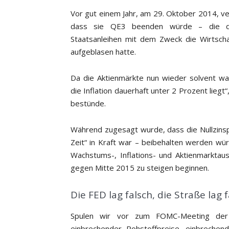
Vor gut einem Jahr, am 29. Oktober 2014, v
dass sie QE3 beenden würde – die d
Staatsanleihen mit dem Zweck die Wirtscha
aufgeblasen hatte.
Da die Aktienmärkte nun wieder solvent war
die Inflation dauerhaft unter 2 Prozent liegt
bestünde.
Während zugesagt wurde, dass die Nullzinspol
Zeit“ in Kraft war – beibehalten werden wür
Wachstums-, Inflations- und Aktienmarktau
gegen Mitte 2015 zu steigen beginnen.
Die FED lag falsch, die Straße lag 
Spulen wir vor zum FOMC-Meeting der 
einbrechender Rohstoffpreise, einbrechen