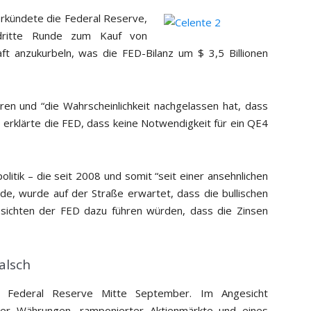
erkündete die Federal Reserve,
ritte Runde zum Kauf von
ft anzukurbeln, was die FED-Bilanz um $ 3,5 Billionen
en und “die Wahrscheinlichkeit nachgelassen hat, dass
“, erklärte die FED, dass keine Notwendigkeit für ein QE4
itik – die seit 2008 und somit “seit einer ansehnlichen
de, wurde auf der Straße erwartet, dass die bullischen
ssichten der FED dazu führen würden, dass die Zinsen
falsch
Federal Reserve Mitte September. Im Angesicht
der Währungen, ramponierter Aktienmärkte und eines