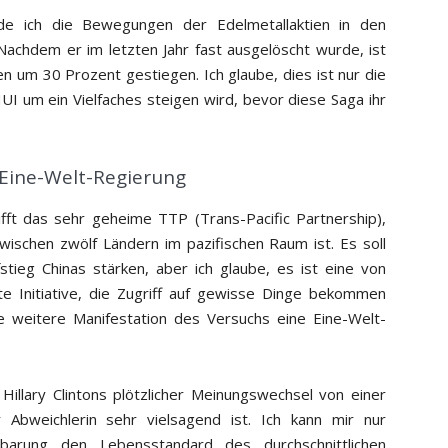
de ich die Bewegungen der Edelmetallaktien in den
achdem er im letzten Jahr fast ausgelöscht wurde, ist
 um 30 Prozent gestiegen. Ich glaube, dies ist nur die
UI um ein Vielfaches steigen wird, bevor diese Saga ihr
 Eine-Welt-Regierung
fft das sehr geheime TTP (Trans-Pacific Partnership),
ischen zwölf Ländern im pazifischen Raum ist. Es soll
tieg Chinas stärken, aber ich glaube, es ist eine von
te Initiative, die Zugriff auf gewisse Dinge bekommen
ne weitere Manifestation des Versuchs eine Eine-Welt-
Hillary Clintons plötzlicher Meinungswechsel von einer
 Abweichlerin sehr vielsagend ist. Ich kann mir nur
nbarung den Lebensstandard des durchschnittlichen