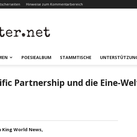
scherseiten
Hinweise zum Kommentarbereich
er.net
MEN
POESIEALBUM
STAMMTISCHE
UNTERSTÜTZUN
cific Partnership und die Eine-We
n King World News,