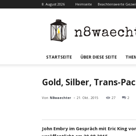
8. August 2026
Heimseite
Beachtenswerte Gezwit
N8waecht
STARTSEITE
ÜBER DIESE SEITE
THE
Gold, Silber, Trans-Pa
-
Von
N8waechter
21. Okt.. 2015
27
2
John Embry im Gespräch mit Eric King vo