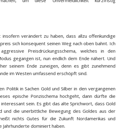
achen, um diese Unvermeidlichkeit kurzfristig
 insofern verändert zu haben, dass allzu offenkundige
dpreis sich konsequent seinen Weg nach oben bahnt. Ich
aggressive Preisdrückungsschema, welches in den
Modus gegangen ist, nun endlich dem Ende nähert. Und
sicher seinem Ende zuneigen, denn es gibt zunehmend
stände im Westen umfassend erschöpft sind.
en Politik in Sachen Gold und Silber in den vergangenen
eses epische Ponzischema hochgeht, dann dürfte die
 interessant sein. Es gibt das alte Sprichwort, dass Gold
rd und die unerbittliche Bewegung des Goldes aus der
rheißt nichts Gutes für die Zukunft Nordamerikas und
 Jahrhunderte dominiert haben.