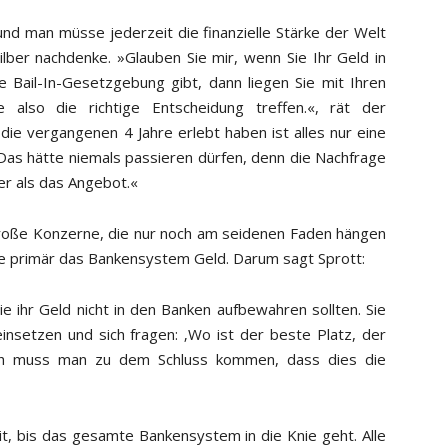
 und man müsse jederzeit die finanzielle Stärke der Welt
lber nachdenke. »Glauben Sie mir, wenn Sie Ihr Geld in
 Bail-In-Gesetzgebung gibt, dann liegen Sie mit Ihren
 also die richtige Entscheidung treffen.«, rät der
die vergangenen 4 Jahre erlebt haben ist alles nur eine
 Das hätte niemals passieren dürfen, denn die Nachfrage
er als das Angebot.«
große Konzerne, die nur noch am seidenen Faden hängen
re primär das Bankensystem Geld. Darum sagt Sprott:
 ihr Geld nicht in den Banken aufbewahren sollten. Sie
nsetzen und sich fragen: ‚Wo ist der beste Platz, der
lich muss man zu dem Schluss kommen, dass dies die
it, bis das gesamte Bankensystem in die Knie geht. Alle