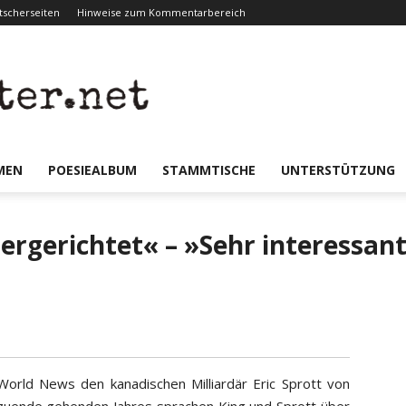
scherseiten
Hinweise zum Kommentarbereich
er.net
MEN
POESIEALBUM
STAMMTISCHE
UNTERSTÜTZUNG
t hergerichtet« – »Sehr interessa
orld News den kanadischen Milliardär Eric Sprott von