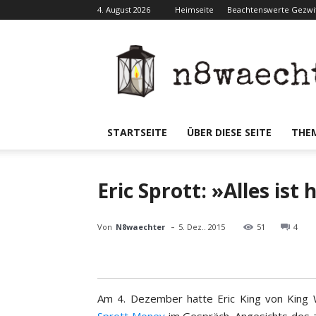
4. August 2026
Heimseite
Beachtenswerte Gezwit
N8waecht
STARTSEITE
ÜBER DIESE SEITE
THE
Eric Sprott: »Alles is
-
Von
N8waechter
5. Dez.. 2015
51
4
Am 4. Dezember hatte Eric King von King W