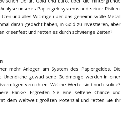
zwischen Dollar, Gold und Euro, über die Hintergründe
e Analyse unseres Papiergeldsystems und seiner Risiken.
itzen und alles Wichtige über das geheimnisvolle Metall
inmal daran gedacht haben, in Gold zu investieren, aber
n krisenfest und retten es durch schwierige Zeiten?
en
immer mehr Anleger am System des Papiergeldes. Die
ahe Unendliche gewachsene Geldmenge werden in einer
dvermögen vernichten. Welche Werte sind noch solide?
here Bank«? Ergreifen Sie eine seltene Chance und
 mit dem weltweit größten Potenzial und retten Sie Ihr