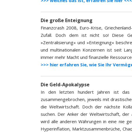
>>> welches das ist, erfahren Sie hier <<<
Die große Enteignung
Finanzcrash 2008, Euro-Krise, Griechenland
Zufall. Doch dem ist nicht so! Diese G
»Zentralisierung« und »Enteignung« beschrei
und multinationalen Konzernen ist seit La
immer mehr Macht und finanzielle Ressourcen
>>> hier erfahren Sie, wie Sie Ihr Vermög
Die Geld-Apokalypse
In den letzten hundert Jahren ist das 
zusammengebrochen, jeweils mit drastische
die Weltwirtschaft. Doch der nächste Koll
suchen. Der Anker der Weltwirtschaft, der 
wird alle anderen Währungen in eine nie ge
Hyperinflation, Marktzusammenbrüche, Chaos