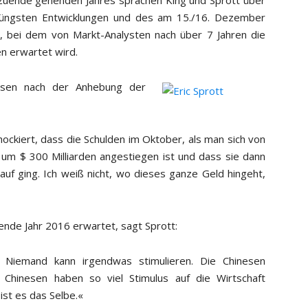
zuende gehenden Jahres sprachen King und Sprott über
jüngsten Entwicklungen und des am 15./16. Dezember
, bei dem von Markt-Analysten nach über 7 Jahren die
en erwartet wird.
issen nach der Anhebung der
chockiert, dass die Schulden im Oktober, als man sich von
um $ 300 Milliarden angestiegen ist und dass sie dann
uf ging. Ich weiß nicht, wo dieses ganze Geld hingeht,
ende Jahr 2016 erwartet, sagt Sprott:
e. Niemand kann irgendwas stimulieren. Die Chinesen
e Chinesen haben so viel Stimulus auf die Wirtschaft
ist es das Selbe.«