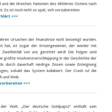
d und die ölreichen Nationen des Mittleren Ostens nach
Es ist noch nicht zu spät, sich vorzubereiten.
rklärt <<<
ahren Ursachen der Finanzkrise nicht beseitigt wurden.
cht hat, ist sogar der Krisengewinner, der wieder mit
 Zweifelsfall von uns gerettet wird! Die Folgen sind
ie größte Insolvenzverschleppung in der Geschichte der
ds durch dauerhaft niedrige Zinsen sowie Enteignung
gen, sobald das System kollabiert. Der Crash ist die
h und Weik.
f vorbereiten <<<
 der Welt. „Der deutsche Goldpapst“ enthüllt sein