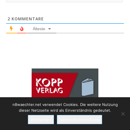
2
KOMMENTARE
Älteste
n8waechter.net verwendet Cookies. Die weitere Nutzung
dieser Netzseite wird als Einverständnis gedeutet.
Verstanden
Datenschutzerklärung