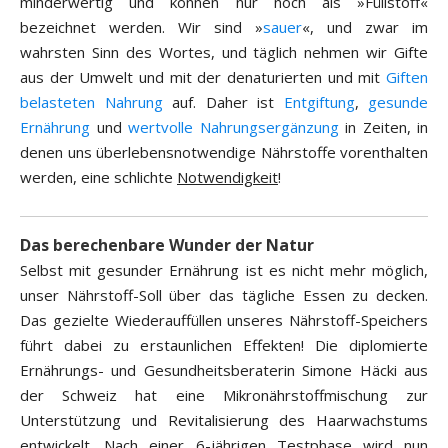
minderwertig und können nur noch als »Füllstoff«
bezeichnet werden. Wir sind »
sauer
«, und zwar im
wahrsten Sinn des Wortes, und täglich nehmen wir Gifte
aus der Umwelt und mit der denaturierten und mit
Giften
belasteten Nahrung
auf. Daher ist
Entgiftung
,
gesunde
Ernährung
und
wertvolle Nahrungsergänzung
in Zeiten, in
denen uns überlebensnotwendige Nährstoffe vorenthalten
werden, eine schlichte
Notwendigkeit
!
Das berechenbare Wunder der Natur
Selbst mit gesunder Ernährung ist es nicht mehr möglich,
unser Nährstoff-Soll über das tägliche Essen zu decken.
Das gezielte Wiederauffüllen unseres Nährstoff-Speichers
führt dabei zu erstaunlichen Effekten! Die diplomierte
Ernährungs- und Gesundheitsberaterin Simone Häcki aus
der Schweiz hat eine Mikronährstoffmischung zur
Unterstützung und Revitalisierung des Haarwachstums
entwickelt. Nach einer 6-jährigen Testphase wird nun