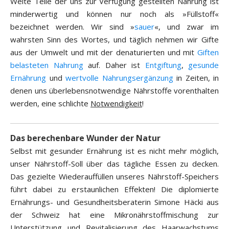
Weite Teile der uns zur Verfügung gestellten Nahrung ist
minderwertig und können nur noch als »Füllstoff«
bezeichnet werden. Wir sind »
sauer
«, und zwar im
wahrsten Sinn des Wortes, und täglich nehmen wir Gifte
aus der Umwelt und mit der denaturierten und mit
Giften
belasteten Nahrung
auf. Daher ist
Entgiftung
,
gesunde
Ernährung
und
wertvolle Nahrungsergänzung
in Zeiten, in
denen uns überlebensnotwendige Nährstoffe vorenthalten
werden, eine schlichte
Notwendigkeit
!
Das berechenbare Wunder der Natur
Selbst mit gesunder Ernährung ist es nicht mehr möglich,
unser Nährstoff-Soll über das tägliche Essen zu decken.
Das gezielte Wiederauffüllen unseres Nährstoff-Speichers
führt dabei zu erstaunlichen Effekten! Die diplomierte
Ernährungs- und Gesundheitsberaterin Simone Häcki aus
der Schweiz hat eine Mikronährstoffmischung zur
Unterstützung und Revitalisierung des Haarwachstums