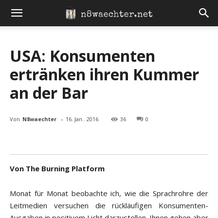
USA: Konsumenten
ertränken ihren Kummer
an der Bar
-
Von
N8waechter
16. Jan.. 2016
36
0
Von The Burning Platform
Monat für Monat beobachte ich, wie die Sprachrohre der
Leitmedien versuchen die rückläufigen Konsumenten-
Ausgaben in positivem Licht darzustellen. Ihnen gehen aber