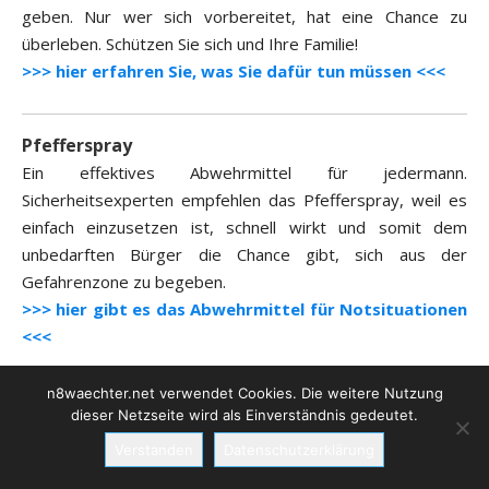
geben. Nur wer sich vorbereitet, hat eine Chance zu
überleben. Schützen Sie sich und Ihre Familie!
>>> hier erfahren Sie, was Sie dafür tun müssen <<<
Pfefferspray
Ein effektives Abwehrmittel für jedermann.
Sicherheitsexperten empfehlen das Pfefferspray, weil es
einfach einzusetzen ist, schnell wirkt und somit dem
unbedarften Bürger die Chance gibt, sich aus der
Gefahrenzone zu begeben.
>>> hier gibt es das Abwehrmittel für Notsituationen
<<<
n8waechter.net verwendet Cookies. Die weitere Nutzung
Elektroschock-Gerät Power Max
dieser Netzseite wird als Einverständnis gedeutet.
Die Zahl der Überfälle steigt und daher wird ein effektiver
Verstanden
Datenschutzerklärung
Selbstschutz immer wichtiger. Schützen Sie sich wirksam