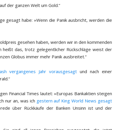
 auf der ganzen Welt um Gold.“
nge gesagt habe: »Wenn die Panik ausbricht, werden die
Goldpreis gesehen haben, werden wir in den kommenden
 heißt das, trotz gelegentlicher Rückschläge weist der
anzen Globus immer mehr Panik ausbreitet.“
rash vergangenes Jahr vorausgesagt
und nach einer
rald.“
tigen Financial Times lautet: »Europas Bankaktien steigen
ch nur an, was ich
gestern auf King World News gesagt
erede über Rückkäufe der Banken Unsinn ist und der
 Sie sind all jenen Bereichen ausgesetzt, die jetzt