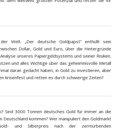
 mit dem weltweit größten Potenzial und retten Sie Ihr
 der Welt. „Der deutsche Goldpapst“ enthüllt sein
zwischen Dollar, Gold und Euro, über die Hintergründe
e Analyse unseres Papiergeldsystems und seiner Risiken.
itzen und alles Wichtige über das geheimnisvolle Metall
inmal daran gedacht haben, in Gold zu investieren, aber
n krisenfest und retten es durch schwierige Zeiten?
? Sind 3000 Tonnen deutsches Gold für immer an die
 in Deutschland kommen? Wer manipuliert den Goldmarkt
ld- und Silberpreis nach der zermürbenden