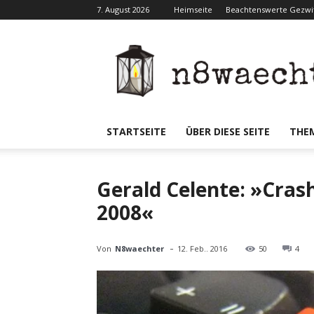
7. August 2026
Heimseite
Beachtenswerte Gezwit
N8waecht
STARTSEITE
ÜBER DIESE SEITE
THE
Gerald Celente: »Cras
2008«
-
Von
N8waechter
12. Feb.. 2016
50
4