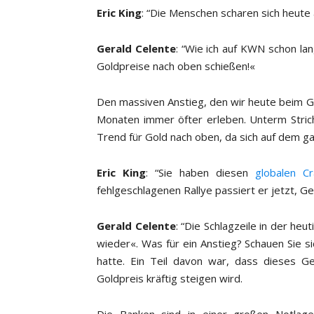
Eric King
: “Die Menschen scharen sich heute
Gerald Celente
: “Wie ich auf KWN schon la
Goldpreise nach oben schießen!«
Den massiven Anstieg, den wir heute beim 
Monaten immer öfter erleben. Unterm Strich
Trend für Gold nach oben, da sich auf dem g
Eric King
: “Sie haben diesen
globalen C
fehlgeschlagenen Rallye passiert er jetzt, Ge
Gerald Celente
: “Die Schlagzeile in der heu
wieder«. Was für ein Anstieg? Schauen Sie si
hatte. Ein Teil davon war, dass dieses G
Goldpreis kräftig steigen wird.
Die Banken sind in einer großen Notlage.