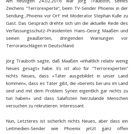
Am heutigen 24.02.2016 war Jörg Trauboth, seines
Zeichens “Terrorexperte“, beim TV-Sender Phoenix in der
Sendung ‚Phoenix vor Ort‘ mit Moderator Stephan Kulle zu
Gast. Das Gespräch drehte sich um die aktuelle Rede des
Verfassungsschutz-Präsidenten Hans-Georg Maaßen und
seinen geäußerten, dringenden Warnungen vor
Terroranschlägen in Deutschland.
Jörg Trauboth sagte, daß Maaßen »inhaltlich relativ wenig
Neues gesagt« habe. Es ist also für “Terrorexperten“
nichts Neues, dass »Täter ausgebildet in unser Land
kommen«, dass es Täter gibt, die »bereits bei uns im Land
sind und mit dem Problem Syrien eigentlich gar nichts zu
tun haben« und dass Salafisten hierzulande Menschen
versuchen zu rekrutieren. Interessant.
Nun, Letzteres ist sicherlich nichts Neues, aber dass ein
Leitmedien-Sender wie Phoenix jetzt ganz offen