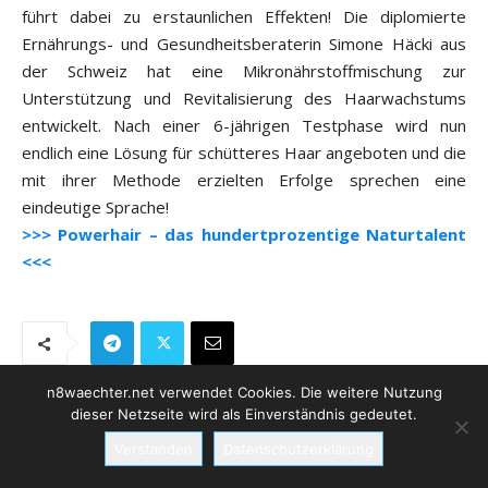
führt dabei zu erstaunlichen Effekten! Die diplomierte
Ernährungs- und Gesundheitsberaterin Simone Häcki aus
der Schweiz hat eine Mikronährstoffmischung zur
Unterstützung und Revitalisierung des Haarwachstums
entwickelt. Nach einer 6-jährigen Testphase wird nun
endlich eine Lösung für schütteres Haar angeboten und die
mit ihrer Methode erzielten Erfolge sprechen eine
eindeutige Sprache!
>>> Powerhair – das hundertprozentige Naturtalent
<<<
n8waechter.net verwendet Cookies. Die weitere Nutzung
dieser Netzseite wird als Einverständnis gedeutet.
Aufrichtigen Dank an alle Unterstützer
Verstanden
Datenschutzerklärung
und Förderer dieser Netzseite!