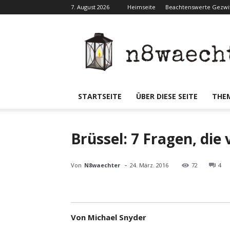
7. August 2026
Heimseite
Beachtenswerte Gezwit
N8waecht
STARTSEITE
ÜBER DIESE SEITE
THE
Brüssel: 7 Fragen, die
-
Von
N8waechter
24. März. 2016
72
4
Von Michael Snyder