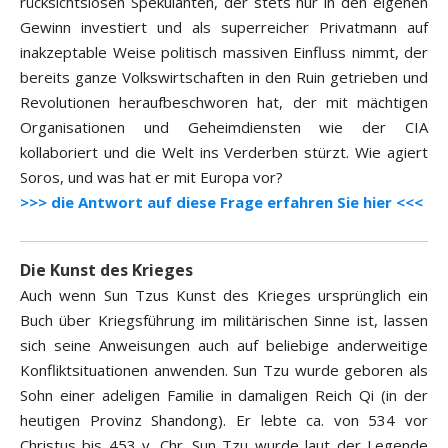
rücksichtslosen Spekulanten, der stets nur in den eigenen
Gewinn investiert und als superreicher Privatmann auf
inakzeptable Weise politisch massiven Einfluss nimmt, der
bereits ganze Volkswirtschaften in den Ruin getrieben und
Revolutionen heraufbeschworen hat, der mit mächtigen
Organisationen und Geheimdiensten wie der CIA
kollaboriert und die Welt ins Verderben stürzt. Wie agiert
Soros, und was hat er mit Europa vor?
>>> die Antwort auf diese Frage erfahren Sie hier <<<
Die Kunst des Krieges
Auch wenn Sun Tzus Kunst des Krieges ursprünglich ein
Buch über Kriegsführung im militärischen Sinne ist, lassen
sich seine Anweisungen auch auf beliebige anderweitige
Konfliktsituationen anwenden. Sun Tzu wurde geboren als
Sohn einer adeligen Familie in damaligen Reich Qi (in der
heutigen Provinz Shandong). Er lebte ca. von 534 vor
Christus bis 453 v. Chr. Sun Tzu wurde laut der Legende