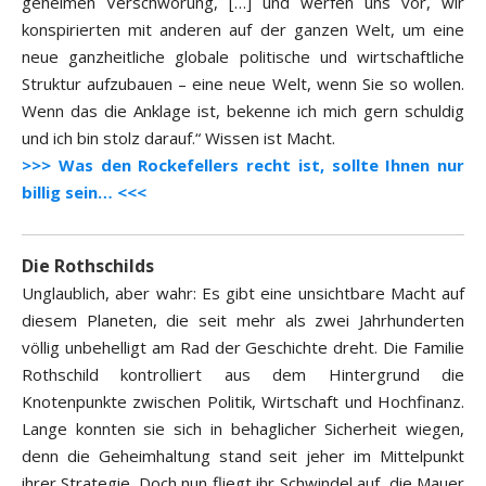
geheimen Verschwörung, […] und werfen uns vor, wir
konspirierten mit anderen auf der ganzen Welt, um eine
neue ganzheitliche globale politische und wirtschaftliche
Struktur aufzubauen – eine neue Welt, wenn Sie so wollen.
Wenn das die Anklage ist, bekenne ich mich gern schuldig
und ich bin stolz darauf.“ Wissen ist Macht.
>>> Was den Rockefellers recht ist, sollte Ihnen nur
billig sein… <<<
Die Rothschilds
Unglaublich, aber wahr: Es gibt eine unsichtbare Macht auf
diesem Planeten, die seit mehr als zwei Jahrhunderten
völlig unbehelligt am Rad der Geschichte dreht. Die Familie
Rothschild kontrolliert aus dem Hintergrund die
Knotenpunkte zwischen Politik, Wirtschaft und Hochfinanz.
Lange konnten sie sich in behaglicher Sicherheit wiegen,
denn die Geheimhaltung stand seit jeher im Mittelpunkt
ihrer Strategie. Doch nun fliegt ihr Schwindel auf, die Mauer