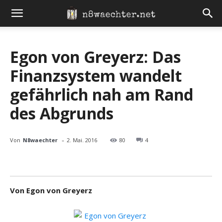
Egon von Greyerz: Das
Finanzsystem wandelt
gefährlich nah am Rand
des Abgrunds
-
Von
N8waechter
2. Mai. 2016
80
4
Von Egon von Greyerz