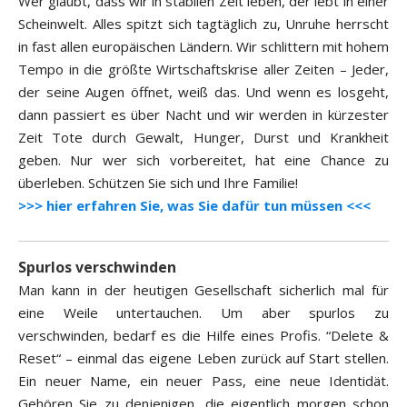
Wer glaubt, dass wir in stabilen Zeit leben, der lebt in einer
Scheinwelt. Alles spitzt sich tagtäglich zu, Unruhe herrscht
in fast allen europäischen Ländern. Wir schlittern mit hohem
Tempo in die größte Wirtschaftskrise aller Zeiten – Jeder,
der seine Augen öffnet, weiß das. Und wenn es losgeht,
dann passiert es über Nacht und wir werden in kürzester
Zeit Tote durch Gewalt, Hunger, Durst und Krankheit
geben. Nur wer sich vorbereitet, hat eine Chance zu
überleben. Schützen Sie sich und Ihre Familie!
>>> hier erfahren Sie, was Sie dafür tun müssen <<<
Spurlos verschwinden
Man kann in der heutigen Gesellschaft sicherlich mal für
eine Weile untertauchen. Um aber spurlos zu
verschwinden, bedarf es die Hilfe eines Profis. “Delete &
Reset“ – einmal das eigene Leben zurück auf Start stellen.
Ein neuer Name, ein neuer Pass, eine neue Identidät.
Gehören Sie zu denjenigen, die eigentlich morgen schon