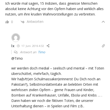
Ich würde mal sagen, 15 Indizien, dass gewisse Menschen
absolut keine Achtung vor den Opfern haben und wirklich alles
nutzen, um ihre kruden Wahnvorstellungen zu verbreiten.
Antworten
0
lx
17. Juni. 2016 4:32
Antwort an
Timo
@Timo
wir werden doch medial – seelisch und mental – mit Toten
überschüttet, mehrfach, täglich.
Wir ha(b/tt)en Schulmassaker(erinnerst Du Dich noch an
Pakistan?), Selbstmordattentate an belebten Orten mit
wehrlosen zivilen Opfern – gerne Frauen und Kinder,
Bomben auf Krankenhäuser, Unfälle, Ebola und Krebs … .
Dann haben wir noch die fiktiven Toten, die unserer
Unterhaltung dienen – in Spielen und Film z.B..