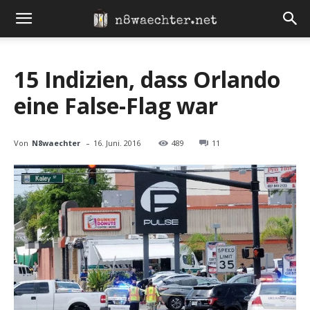
15 Indizien, dass Orlando
eine False-Flag war
-
Von
N8waechter
16. Juni. 2016
489
11