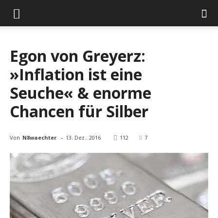
Egon von Greyerz:
»Inflation ist eine
Seuche« & enorme
Chancen für Silber
-
Von
N8waechter
13. Dez.. 2016
112
7