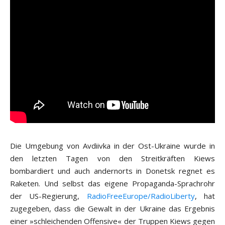
Die Umgebung von Avdiivka in der Ost-Ukraine wurde in
den letzten Tagen von den Streitkräften Kiews
bombardiert und auch andernorts in Donetsk regnet es
Raketen. Und selbst das eigene Propaganda-Sprachrohr
der US-Regierung,
RadioFreeEurope/RadioLiberty
, hat
zugegeben, dass die Gewalt in der Ukraine das Ergebnis
einer »schleichenden Offensive« der Truppen Kiews gegen