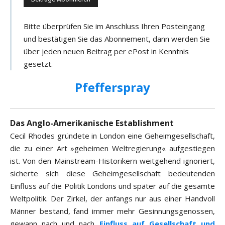
e
e
Bitte überprüfen Sie im Anschluss Ihren Posteingang
-
und bestätigen Sie das Abonnement, dann werden Sie
M
über jeden neuen Beitrag per ePost in Kenntnis
a
gesetzt.
i
l
Pfefferspray
-
A
d
Das Anglo-Amerikanische Establishment
r
Cecil Rhodes gründete in London eine Geheimgesellschaft,
e
die zu einer Art »geheimen Weltregierung« aufgestiegen
s
ist. Von den Mainstream-Historikern weitgehend ignoriert,
s
sicherte sich diese Geheimgesellschaft bedeutenden
e
Einfluss auf die Politik Londons und später auf die gesamte
Weltpolitik. Der Zirkel, der anfangs nur aus einer Handvoll
Männer bestand, fand immer mehr Gesinnungsgenossen,
gewann nach und nach
Einfluss auf Gesellschaft und