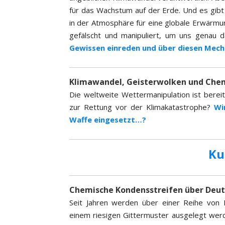
-
für das Wachstum auf der Erde. Und es gibt
A
in der Atmosphäre für eine globale Erwärmun
d
gefälscht und manipuliert, um uns genau
r
Gewissen einreden und über diesen Mec
e
s
s
Klimawandel, Geisterwolken und Chem
e
Die weltweite Wettermanipulation ist berei
zur Rettung vor der Klimakatastrophe?
Wi
Waffe eingesetzt…?
Ku
Chemische Kondensstreifen über Deut
Seit Jahren werden über einer Reihe von 
einem riesigen Gittermuster ausgelegt werde