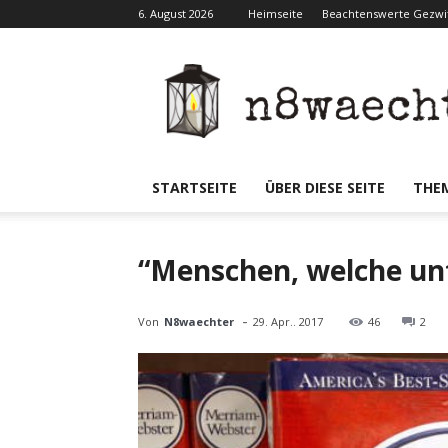
6. August 2026
Heimseite
Beachtenswerte Gezwit
N8waecht
STARTSEITE
ÜBER DIESE SEITE
THE
“Menschen, welche unt
-
Von
N8waechter
29. Apr.. 2017
46
2