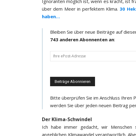
Ignoranten möglich ist, wenn es kracht, ist 
über dem Meer in perfektem Klima.
30 Hek
haben…
Bleiben Sie über neue Beiträge auf dies
743 anderen Abonnenten an
:
D
e
i
n
e
e
Bitte überprüfen Sie im Anschluss Ihren
-
werden Sie über jeden neuen Beitrag per
M
a
Der Klima-Schwindel
i
Ich habe immer gedacht, wir Menschen s
l
angeblichen Klimawandel verantwortlich. Abe