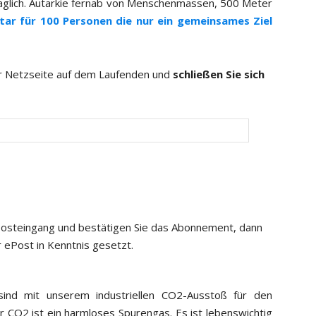
fraglich. Autarkie fernab von Menschenmassen, 500 Meter
tar für 100 Personen die nur ein gemeinsames Ziel
er Netzseite auf dem Laufenden und
schließen Sie sich
 Posteingang und bestätigen Sie das Abonnement, dann
 ePost in Kenntnis gesetzt.
ind mit unserem industriellen CO2-Ausstoß für den
r CO2 ist ein harmloses Spurengas. Es ist lebenswichtig