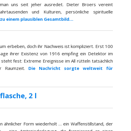
man uns seit jeher ausredet. Dieter Broers vereint
rtausenden und Kulturen, persönliche spirituelle
 zu einem plausiblen Gesamtbild…
um erbeben, doch ihr Nachweis ist kompliziert. Erst 100
rsage ihrer Existenz von 1916 empfing ein Detektor im
eht fest: Extreme Ereignisse im All rütteln tatsächlich
er Raumzeit.
Die Nachricht sorgte weltweit für
flasche, 2 l
in ähnlicher Form wiederholt … ein Waffenstillstand, der
t … eine Amtsniederlegung, die frappierend an einen