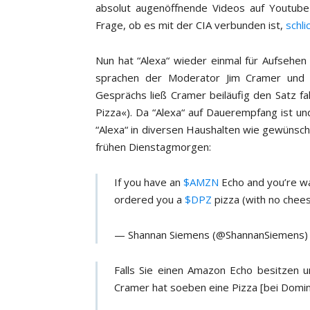
absolut augenöffnende Videos auf Youtube
Frage, ob es mit der CIA verbunden ist,
schl
Nun hat “Alexa“ wieder einmal für Aufsehen
sprachen der Moderator Jim Cramer und
Gesprächs ließ Cramer beiläufig den Satz fal
Pizza«). Da “Alexa“ auf Dauerempfang ist un
“Alexa“ in diversen Haushalten wie gewünsch
frühen Dienstagmorgen:
If you have an
$AMZN
Echo and you’re w
ordered you a
$DPZ
pizza (with no chee
— Shannan Siemens (@ShannanSiemens
Falls Sie einen Amazon Echo besitzen 
Cramer hat soeben eine Pizza [bei Domino’