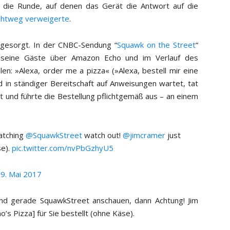
 die Runde, auf denen das Gerät die Antwort auf die
ichtweg verweigerte
.
 gesorgt. In der CNBC-Sendung “
Squawk on the Street
“
 seine Gäste über Amazon Echo und im Verlauf des
len: »Alexa, order me a pizza« (»Alexa, bestell mir eine
d in ständiger Bereitschaft auf Anweisungen wartet, tat
t und führte die Bestellung pflichtgemäß aus – an einem
atching
@SquawkStreet
watch out!
@jimcramer
just
se).
pic.twitter.com/nvPbGzhyU5
)
9. Mai 2017
und gerade SquawkStreet anschauen, dann Achtung! Jim
s Pizza] für Sie bestellt (ohne Käse).