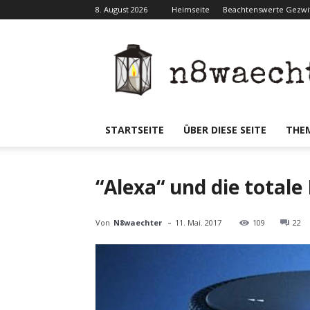
8. August 2026
Heimseite
Beachtenswerte Gezwit
N8waecht
STARTSEITE
ÜBER DIESE SEITE
THE
“Alexa“ und die totale
-
Von
N8waechter
11. Mai. 2017
109
22