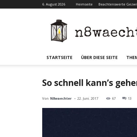
6. August 2026
Heimseite
Beachtenswerte Gezwit
N8waecht
STARTSEITE
ÜBER DIESE SEITE
THE
So schnell kann’s geh
-
Von
N8waechter
22. Juni. 2017
67
13