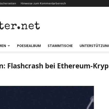
scherseiten
Hinweise zum Kommentarbereich
er.net
MEN
POESIEALBUM
STAMMTISCHE
UNTERSTÜTZUN
en: Flashcrash bei Ethereum-Kry