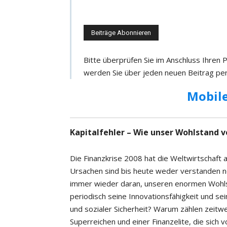
i
n
e
e
Bitte überprüfen Sie im Anschluss Ihren
-
werden Sie über jeden neuen Beitrag per
M
a
Mobile
i
l
-
Kapitalfehler – Wie unser Wohlstand v
A
d
Die Finanzkrise 2008 hat die Weltwirtschaft
r
Ursachen sind bis heute weder verstanden 
e
immer wieder daran, unseren enormen Wohlsta
s
periodisch seine Innovationsfähigkeit und se
s
und sozialer Sicherheit? Warum zählen zeitw
e
Superreichen und einer Finanzelite, die sich 