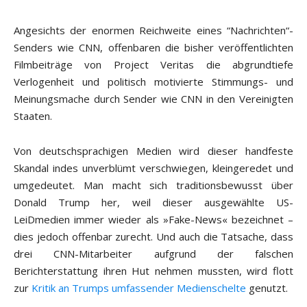
Angesichts der enormen Reichweite eines “Nachrichten“-
Senders wie CNN, offenbaren die bisher veröffentlichten
Filmbeiträge von Project Veritas die abgrundtiefe
Verlogenheit und politisch motivierte Stimmungs- und
Meinungsmache durch Sender wie CNN in den Vereinigten
Staaten.
Von deutschsprachigen Medien wird dieser handfeste
Skandal
indes
unverblümt
verschwiegen,
kleingeredet
und
umgedeutet
.
M
an
macht
sich
traditionsbewusst
über
Donald Trump her, weil dieser ausgewählte US-
LeiDm
edien immer wieder als »Fake-News« bezeichnet –
dies jedoch
offenbar zurecht. Und auch die Tatsache, dass
drei CNN-Mitarbeiter aufgrund der falschen
Berichterstattung ihren Hut nehmen mussten, wird
flott
zur
Kritik an Trumps umfassender Medienschelte
genutzt.