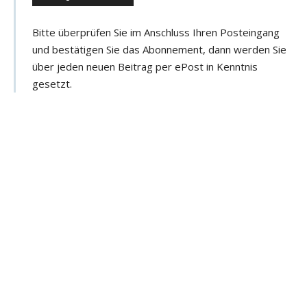
e
e
Bitte überprüfen Sie im Anschluss Ihren Posteingang
-
und bestätigen Sie das Abonnement, dann werden Sie
M
über jeden neuen Beitrag per ePost in Kenntnis
a
gesetzt.
i
l
-
A
d
r
e
s
s
e