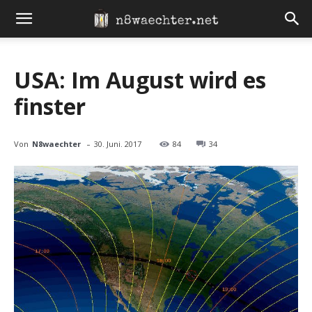
USA: Im August wird es
finster
-
Von
N8waechter
30. Juni. 2017
84
34