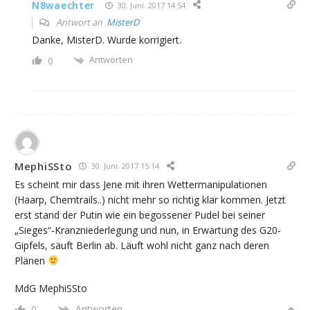
N8waechter
30. Juni. 2017 14:54
Antwort an
MisterD
Danke, MisterD. Wurde korrigiert.
Antworten
0
MephiSSto
30. Juni. 2017 15:14
Es scheint mir dass Jene mit ihren Wettermanipulationen
(Haarp, Chemtrails..) nicht mehr so richtig klar kommen. Jetzt
erst stand der Putin wie ein begossener Pudel bei seiner
„Sieges“-Kranzniederlegung und nun, in Erwartung des G20-
Gipfels, säuft Berlin ab. Läuft wohl nicht ganz nach deren
Plänen
MdG MephiSSto
Antworten
0