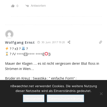
Antworten
0
Wolfgang Ernst
30. Juni. 2017 19:20
? ? x3 ?
?
? /\/ ÷÷÷÷{[]}÷÷÷÷ ÷÷÷÷{[
]}
Mauer der Klagen …. es ist nicht vergessen derer Blut floss in
Strömen in Wien….
Brüder im Kreuz : Swastika : “ einfache Form“ :
n8waechter.net verwendet Cookies. Die weitere Nutzung
dieser Netzseite wird als Einverständnis gedeutet.
Verstanden
Datenschutzerklärung
Antworten
0