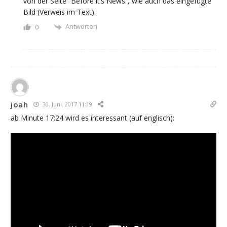
von der Seite “Before it’s News“, wie auch das eingefügte
Bild (Verweis im Text).
Antworten
0
joah
30. Juni. 2017 11:19
ab Minute 17:24 wird es interessant (auf englisch):