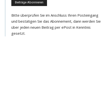
e
e
Bitte überprüfen Sie im Anschluss Ihren Posteingang
-
und bestätigen Sie das Abonnement, dann werden Sie
M
über jeden neuen Beitrag per ePost in Kenntnis
a
gesetzt.
i
l
-
A
d
r
e
s
s
e