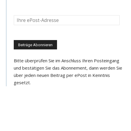
D
e
i
n
e
e
Bitte überprüfen Sie im Anschluss Ihren Posteingang
-
und bestätigen Sie das Abonnement, dann werden Sie
M
über jeden neuen Beitrag per ePost in Kenntnis
a
gesetzt.
i
l
-
A
d
r
e