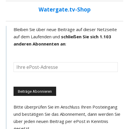
Watergate.tv-Shop
Bleiben Sie über neue Beiträge auf dieser Netzseite
auf dem Laufenden und
schließen Sie sich 1.103
anderen Abonnenten an
:
D
e
i
n
e
e
Bitte überprüfen Sie im Anschluss Ihren Posteingang
-
und bestätigen Sie das Abonnement, dann werden Sie
M
über jeden neuen Beitrag per ePost in Kenntnis
a
gesetzt.