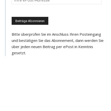
e
i
n
e
e
Bitte überprüfen Sie im Anschluss Ihren Posteingang
-
und bestätigen Sie das Abonnement, dann werden Sie
M
über jeden neuen Beitrag per ePost in Kenntnis
a
gesetzt.
i
l
-
A
d
r
e
s
s
e