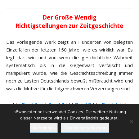
Der Große Wendig
Richtigstellungen zur Zeitgeschichte
Das vorliegende Werk zeigt an Hunderten von belegten
Einzelfällen der letzten 150 Jahre, wie es wirklich war. Es
legt dar, wie und von wem die geschichtliche Wahrheit
systematisch bis in die Gegenwart verfälscht und
manipuliert wurde, wie die Geschichtsschreibung immer
noch zu Lasten Deutschlands bewußt mißbraucht wird und
was die Motive für die folgenschweren Verzerrungen sind:
+++
Band 1
+++
Band 2
+++
Band 3
+++
Band 4
+++
Band 5
+++
n8waechter.net verwendet Cookies. Die weitere Nutzung
dieser Netzseite wird als Einverständnis gedeutet.
Verstanden
Datenschutzerklärung