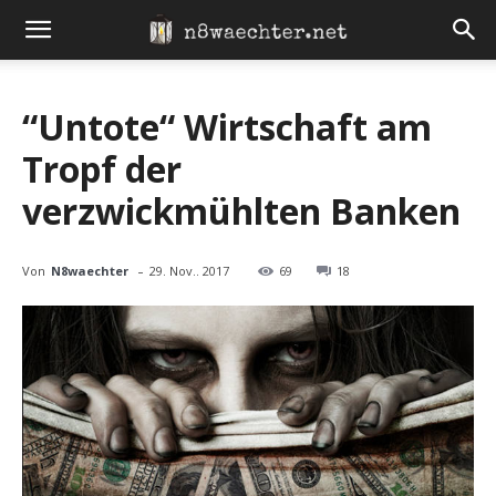
“Untote“ Wirtschaft am
Tropf der
verzwickmühlten Banken
-
Von
N8waechter
29. Nov.. 2017
69
18