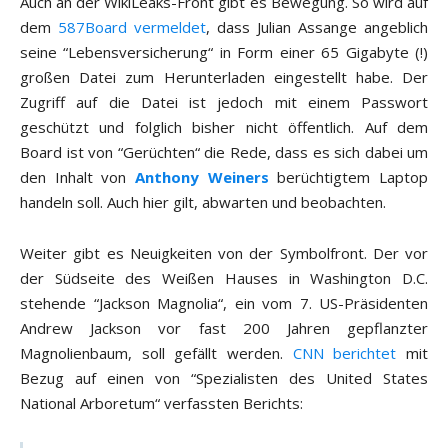
Auch an der WikiLeaks-Front gibt es Bewegung. So wird auf
dem
587Board vermeldet
, dass Julian Assange angeblich
seine “Lebensversicherung“ in Form einer 65 Gigabyte (!)
großen Datei zum Herunterladen eingestellt habe. Der
Zugriff auf die Datei ist jedoch mit einem Passwort
geschützt und folglich bisher nicht öffentlich. Auf dem
Board ist von “Gerüchten“ die Rede, dass es sich dabei um
den Inhalt von
Anthony Weiners
berüchtigtem Laptop
handeln soll. Auch hier gilt, abwarten und beobachten.
Weiter gibt es Neuigkeiten von der Symbolfront. Der vor
der Südseite des Weißen Hauses in Washington D.C.
stehende “Jackson Magnolia“, ein vom 7. US-Präsidenten
Andrew Jackson vor fast 200 Jahren gepflanzter
Magnolienbaum, soll gefällt werden.
CNN berichtet
mit
Bezug auf einen von “Spezialisten des United States
National Arboretum“ verfassten Berichts: