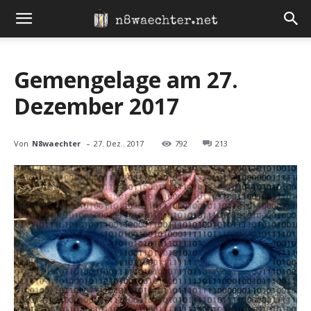
Gemengelage am 27.
Dezember 2017
-
Von
N8waechter
27. Dez.. 2017
792
213