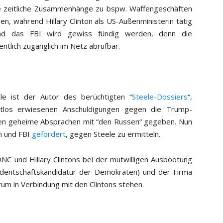
ge zeitliche Zusammenhänge zu bspw. Waffengeschäften
n, während Hillary Clinton als US-Außenministerin tätig
 und das FBI wird gewiss fündig werden, denn die
entlich zugänglich im Netz abrufbar.
ele ist der Autor des berüchtigten “
Steele-Dossiers
“,
ltlos erwiesenen Anschuldigungen gegen die Trump-
hlen geheime Absprachen mit “den Russen“ gegeben. Nun
m und FBI
gefordert
, gegen Steele zu ermitteln.
NC und Hillary Clintons bei der mutwilligen Ausbootung
identschaftskandidatur der Demokraten) und der Firma
m in Verbindung mit den Clintons stehen.