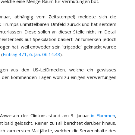
, welche eine Menge Raum für Vermutungen bot.
anuar, abhängig vom Zeitstempel) meldete sich die
us Trumps unmittelbaren Umfeld zurück und hat seitdem
erlassen. Diese sollen an dieser Stelle nicht im Detail
eistenteils auf Spekulation basiert. Anzumerken jedoch
ezogen hat, weil entweder sein “tripcode“ geknackt wurde
 (
Eintrag 471, 6. Jan. 06:14:43
).
ngen aus den US-LeiDmedien, welche ein gewisses
 in den kommenden Tagen wohl zu einigen Verwerfungen
Anwesen der Clintons stand am 3. Januar
in Flammen
,
t bald gelöscht. Reiner zu Fall berichtet darüber hinaus,
ch zum ersten Mal jährte, welcher die Serverinhalte des