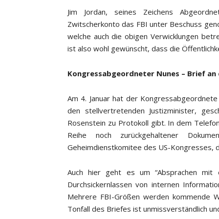
Jim Jordan, seines Zeichens Abgeordn
Zwitscherkonto das FBI unter Beschuss ge
welche auch die obigen Verwicklungen betr
ist also wohl gewünscht, dass die Öffentlichke
Kongressabgeordneter Nunes – Brief an 
Am 4. Januar hat der Kongressabgeordnete
den stellvertretenden Justizminister, ges
Rosenstein zu Protokoll gibt. In dem Tele
Reihe noch zurückgehaltener Dokume
Geheimdienstkomitee des US-Kongresses, de
Auch hier geht es um “Absprachen mit 
Durchsickernlassen von internen Informat
Mehrere FBI-Größen werden kommende Wo
Tonfall des Briefes ist unmissverständlich und