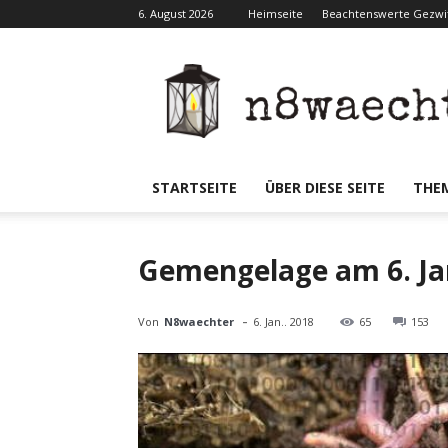
6. August 2026
Heimseite
Beachtenswerte Gezwit
N8waecht
STARTSEITE
ÜBER DIESE SEITE
THE
Gemengelage am 6. Ja
-
Von
N8waechter
6. Jan.. 2018
65
153