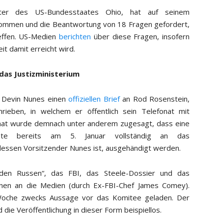
eter des US-Bundesstaates Ohio, hat auf seinem
nommen und die Beantwortung von 18 Fragen gefordert,
effen. US-Medien
berichten
über diese Fragen, insofern
it damit erreicht wird.
das Justizministerium
 Devin Nunes einen
offiziellen Brief
an Rod Rosenstein,
chrieben, in welchem er öffentlich sein Telefonat mit
fonat wurde demnach unter anderem zugesagt, dass eine
nte bereits am 5. Januar vollständig an das
ssen Vorsitzender Nunes ist, ausgehändigt werden.
den Russen“, das FBI, das Steele-Dossier und das
ionen an die Medien (durch Ex-FBI-Chef James Comey).
che zwecks Aussage vor das Komitee geladen. Der
 die Veröffentlichung in dieser Form beispiellos.