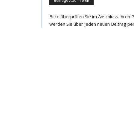
e
e
Bitte überprüfen Sie im Anschluss Ihren
-
werden Sie über jeden neuen Beitrag per
M
a
i
l
-
A
d
r
e
s
s
e