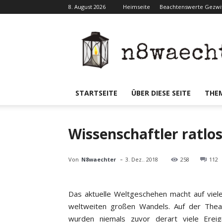
8. August 2026
Heimseite
Beachtenswerte Gezwit
N8waecht
STARTSEITE
ÜBER DIESE SEITE
THE
Wissenschaftler ratlo
-
Von
N8waechter
3. Dez.. 2018
258
112
Das aktuelle Weltgeschehen macht auf viel
weltweiten großen Wandels. Auf der Theat
wurden niemals zuvor derart viele Ereig