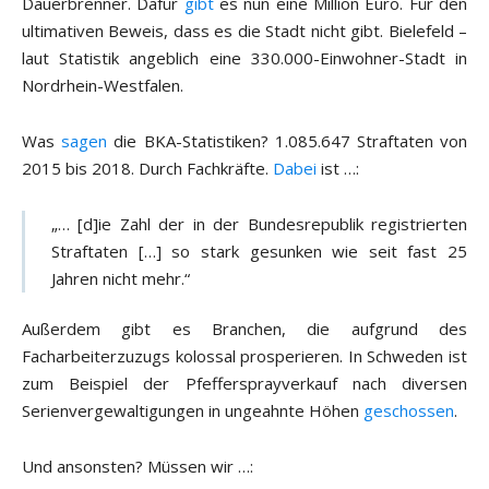
Dauerbrenner. Dafür
gibt
es nun eine Million Euro. Für den
ultimativen Beweis, dass es die Stadt nicht gibt. Bielefeld –
laut Statistik angeblich eine 330.000-Einwohner-Stadt in
Nordrhein-Westfalen.
Was
sagen
die BKA-Statistiken? 1.085.647 Straftaten von
2015 bis 2018. Durch Fachkräfte.
Dabei
ist …:
„… [d]ie Zahl der in der Bundesrepublik registrierten
Straftaten […] so stark gesunken wie seit fast 25
Jahren nicht mehr.“
Außerdem gibt es Branchen, die aufgrund des
Facharbeiterzuzugs kolossal prosperieren. In Schweden ist
zum Beispiel der Pfeffersprayverkauf nach diversen
Serienvergewaltigungen in ungeahnte Höhen
geschossen
.
Und ansonsten? Müssen wir …: