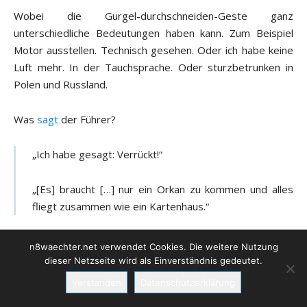
Wobei die Gurgel-durchschneiden-Geste ganz
unterschiedliche Bedeutungen haben kann. Zum Beispiel
Motor ausstellen. Technisch gesehen. Oder ich habe keine
Luft mehr. In der Tauchsprache. Oder sturzbetrunken in
Polen und Russland.
Was
sagt
der Führer?
„Ich habe gesagt: Verrückt!“
„[Es] braucht […] nur ein Orkan zu kommen und alles
fliegt zusammen wie ein Kartenhaus.“
***
n8waechter.net verwendet Cookies. Die weitere Nutzung
dieser Netzseite wird als Einverständnis gedeutet.
Verstanden
Datenschutzerklärung
Alle Rechte der auf N8Waechter.net verwendeten
externen Inhalte liegen grundsätzlich bei den Verfassern