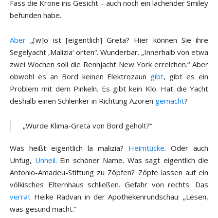
Fass die Krone ins Gesicht – auch noch ein lachender Smiley
befunden habe.
Aber
„[w]o ist [eigentlich] Greta? Hier können Sie ihre
Segelyacht ‚Malizia‘ orten“. Wunderbar. „Innerhalb von etwa
zwei Wochen soll die Rennjacht New York erreichen.“ Aber
obwohl es an Bord keinen Elektrozaun
gibt
, gibt es ein
Problem mit dem Pinkeln. Es gibt kein Klo. Hat die Yacht
deshalb einen Schlenker in Richtung Azoren
gemacht
?
„Wurde Klima-Greta von Bord geholt?“
Was heißt eigentlich la malizia?
Heimtücke
. Oder auch
Unfug,
Unheil
. Ein schöner Name. Was sagt eigentlich die
Antonio-Amadeu-Stiftung zu Zöpfen? Zöpfe lassen auf ein
völkisches Elternhaus schließen. Gefahr von rechts. Das
verrät
Heike Radvan in der Apothekenrundschau: „Lesen,
was gesund macht.“