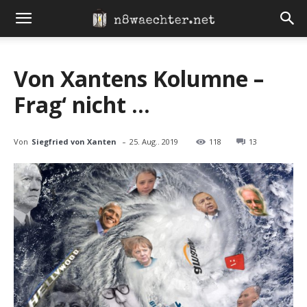
Von Xantens Kolumne –
Frag‘ nicht …
-
Von
Siegfried von Xanten
25. Aug.. 2019
118
13