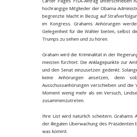
Carter Pages FISA-Antrag unterschrieben 
hochrangige Mitglieder der Obama-Administ
begrenzte Macht in Bezug auf Strafverfolgu
im Kongress. Grahams Anhörungen werden d
Gelegenheit für die Wähler bieten, selbst d
Trumps zu sehen und zu hören.
Graham wird die Kriminalität in der Regierun
meisten fürchtet. Die Anklagepunkte zur A
und den Senat einzusetzen gedenkt. Solange 
keine Anhörungen ansetzen, denn sob
Ausschussanhörungen verschieben und die V
Moment wenig mehr als ein Versuch, Linds
zusammenzutreten.
Ihre List wird natürlich scheitern. Graham
der illegalen Überwachung des Präsidenten b
was kommt.