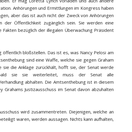
haben. Er mag Loretta Lynch vorladen und auch andere
ration. Anhörungen und Ermittlungen im Kongress haben
ngen, aber das ist auch nicht der Zweck von Anhörungen
er Öffentlichkeit zugänglich sein. Sie werden eine
ie Fakten bezüglich der illegalen Überwachung Präsident
g öffentlich bloßstellen. Das ist es, was Nancy Pelosi am
mtsenthebung sind eine Waffe, welche sie gegen Graham
sie die Anklage zurückhält, hofft sie, der Senat werde
ald sie sie weiterleitet, muss der Senat alle
erhandlung abhalten. Die Amtsenthebung ist in diesem
ey Grahams Justizausschuss im Senat davon abzuhalten
s Ausschuss wird zusammentreten. Diejenigen, welche an
eteiligt waren, werden aussagen. Nichts kann aufhalten,