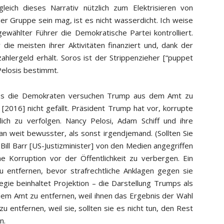
eich dieses Narrativ nützlich zum Elektrisieren von
er Gruppe sein mag, ist es nicht wasserdicht. Ich weise
gewählter Führer die Demokratische Partei kontrolliert.
ie meisten ihrer Aktivitäten finanziert und, dank der
hlergeld erhält. Soros ist der Strippenzieher [“puppet
Pelosis bestimmt.
dass die Demokraten versuchen Trump aus dem Amt zu
[2016] nicht gefällt. Präsident Trump hat vor, korrupte
tlich zu verfolgen. Nancy Pelosi, Adam Schiff und ihre
n weit bewusster, als sonst irgendjemand. (Sollten Sie
Bill Barr [US-Justizminister] von den Medien angegriffen
ene Korruption vor der Öffentlichkeit zu verbergen. Ein
 entfernen, bevor strafrechtliche Anklagen gegen sie
egie beinhaltet Projektion – die Darstellung Trumps als
 dem Amt zu entfernen, weil ihnen das Ergebnis der Wahl
zu entfernen, weil sie, sollten sie es nicht tun, den Rest
n.