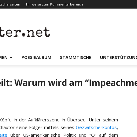
scherseiten
Hinweise zum Kommentarbereich
er.net
MEN
POESIEALBUM
STAMMTISCHE
UNTERSTÜTZUN
eilt: Warum wird am “Impeachme
Köpfe in der Aufklärerszene in Übersee. Unter seinem
chautor seine Folger mittels seines
Gezwitscherkontos
,
eite
über US-amerikanische Politik und “Q“ auf dem