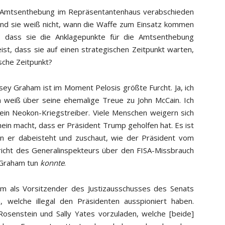
die Amtsenthebung im Repräsentantenhaus verabschieden
, und sie weiß nicht, wann die Waffe zum Einsatz kommen
 dass sie die Anklagepunkte für die Amtsenthebung
ist, dass sie auf einen strategischen Zeitpunkt warten,
sche Zeitpunkt?
ndsey Graham ist im Moment Pelosis größte Furcht. Ja, ich
h weiß über seine ehemalige Treue zu John McCain. Ich
) ein Neokon-Kriegstreiber. Viele Menschen weigern sich
ein macht, dass er Präsident Trump geholfen hat. Es ist
enn er dabeisteht und zuschaut, wie der Präsident vom
richt des Generalinspekteurs über den FISA-Missbrauch
s Graham tun
konnte
.
ham als Vorsitzender des Justizausschusses des Senats
 welche illegal den Präsidenten ausspioniert haben.
osenstein und Sally Yates vorzuladen, welche [beide]