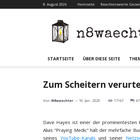
8. August 2026
Heimseite
Beachtenswerte Gezwit
N8waecht
STARTSEITE
ÜBER DIESE SEITE
THE
Zum Scheitern verurt
-
Von
N8waechter
10. Jan.. 2020
17167
67
Dave Hayes ist einer der prominentesten 
Alias “Praying Medic“ hält der mehrfache Bu
seines
YouTube-Kanals
und seiner
Netzs