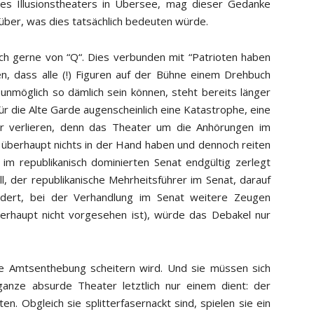
ses Illusionstheaters in Übersee, mag dieser Gedanke
über, was dies tatsächlich bedeuten würde.
lich gerne von “Q“. Dies verbunden mit “Patrioten haben
n, dass alle (!) Figuren auf der Bühne einem Drehbuch
 unmöglich so dämlich sein können, steht bereits länger
r die Alte Garde augenscheinlich eine Katastrophe, eine
ur verlieren, denn das Theater um die Anhörungen im
 überhaupt nichts in der Hand haben und dennoch reiten
 im republikanisch dominierten Senat endgültig zerlegt
l, der republikanische Mehrheitsführer im Senat, darauf
dert, bei der Verhandlung im Senat weitere Zeugen
erhaupt nicht vorgesehen ist), würde das Debakel nur
e Amtsenthebung scheitern wird. Und sie müssen sich
anze absurde Theater letztlich nur einem dient: der
. Obgleich sie splitterfasernackt sind, spielen sie ein