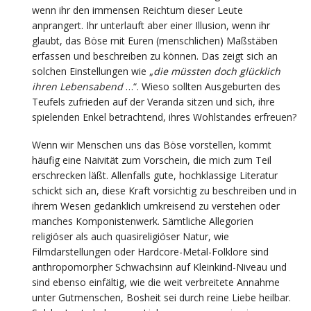
wenn ihr den immensen Reichtum dieser Leute
anprangert. Ihr unterlauft aber einer Illusion, wenn ihr
glaubt, das Böse mit Euren (menschlichen) Maßstäben
erfassen und beschreiben zu können. Das zeigt sich an
solchen Einstellungen wie „
die müssten doch glücklich
ihren Lebensabend
…“. Wieso sollten Ausgeburten des
Teufels zufrieden auf der Veranda sitzen und sich, ihre
spielenden Enkel betrachtend, ihres Wohlstandes erfreuen?
Wenn wir Menschen uns das Böse vorstellen, kommt
häufig eine Naivität zum Vorschein, die mich zum Teil
erschrecken läßt. Allenfalls gute, hochklassige Literatur
schickt sich an, diese Kraft vorsichtig zu beschreiben und in
ihrem Wesen gedanklich umkreisend zu verstehen oder
manches Komponistenwerk. Sämtliche Allegorien
religiöser als auch quasireligiöser Natur, wie
Filmdarstellungen oder Hardcore-Metal-Folklore sind
anthropomorpher Schwachsinn auf Kleinkind-Niveau und
sind ebenso einfältig, wie die weit verbreitete Annahme
unter Gutmenschen, Bosheit sei durch reine Liebe heilbar.