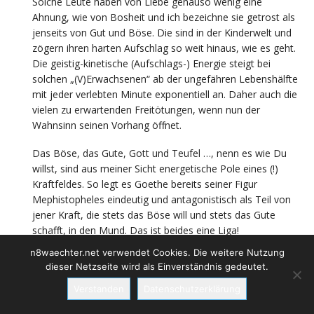
Solche Leute haben von Liebe genauso wenig eine
Ahnung, wie von Bosheit und ich bezeichne sie getrost als
jenseits von Gut und Böse. Die sind in der Kinderwelt und
zögern ihren harten Aufschlag so weit hinaus, wie es geht.
Die geistig-kinetische (Aufschlags-) Energie steigt bei
solchen „(V)Erwachsenen“ ab der ungefähren Lebenshälfte
mit jeder verlebten Minute exponentiell an. Daher auch die
vielen zu erwartenden Freitötungen, wenn nun der
Wahnsinn seinen Vorhang öffnet.
Das Böse, das Gute, Gott und Teufel …, nenn es wie Du
willst, sind aus meiner Sicht energetische Pole eines (!)
Kraftfeldes. So legt es Goethe bereits seiner Figur
Mephistopheles eindeutig und antagonistisch als Teil von
jener Kraft, die stets das Böse will und stets das Gute
schafft, in den Mund. Das ist beides eine Liga!
n8waechter.net verwendet Cookies. Die weitere Nutzung
Das Böse zu erkennen und einschätzen zu können ist
dieser Netzseite wird als Einverständnis gedeutet.
meines Erachtens ähnlich vermessen, als wenn man
meint, Gott zu verstehen. Zudem wird eine Sache häufig
Verstanden
Datenschutzerklärung
unterschätzt, es ist dies das absolute Fehlen von Angst.