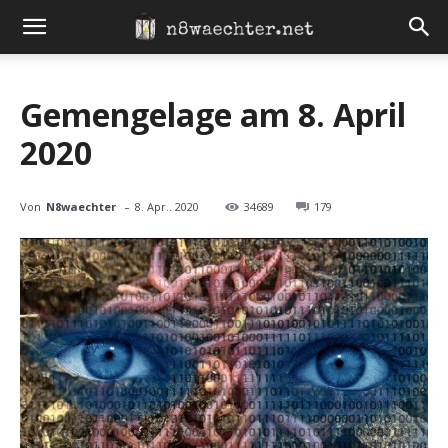
Gemengelage am 8. April
2020
-
Von
N8waechter
8. Apr.. 2020
34689
179