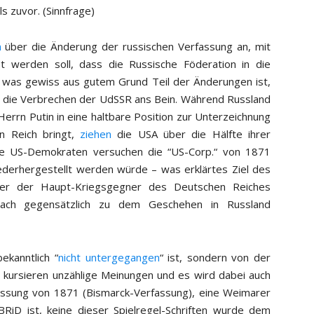
s zuvor. (Sinnfrage)
m
über die Änderung der russischen Verfassung an, mit
 werden soll, dass die Russische Föderation in die
was gewiss aus gutem Grund Teil der Änderungen ist,
ch die Verbrechen der UdSSR ans Bein. Während Russland
Herrn Putin in eine haltbare Position zur Unterzeichnung
n Reich bringt,
ziehen
die USA über die Hälfte ihrer
ie US-Demokraten versuchen die “US-Corp.“ von 1871
ederhergestellt werden würde – was erklärtes Ziel des
iner der Haupt-Kriegsgegner des Deutschen Reiches
nach gegensätzlich zu dem Geschehen in Russland
kanntlich “
nicht untergegangen
“ ist, sondern von der
 kursieren unzählige Meinungen und es wird dabei auch
fassung von 1871 (Bismarck-Verfassung), eine Weimarer
RiD ist, keine dieser Spielregel-Schriften wurde dem