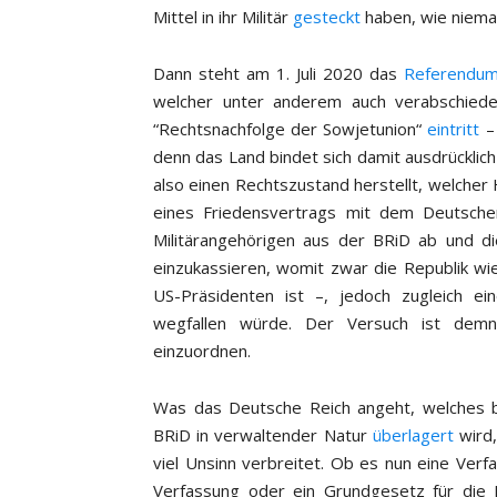
Mittel in ihr Militär
gesteckt
haben, wie niemal
Dann steht am 1. Juli 2020 das
Referendu
welcher unter anderem auch verabschiedet
“Rechtsnachfolge der Sowjetunion“
eintritt
– 
denn das Land bindet sich damit ausdrückli
also einen Rechtszustand herstellt, welcher 
eines Friedensvertrags mit dem Deutsche
Militärangehörigen aus der BRiD ab und d
einzukassieren, womit zwar die Republik wi
US-Präsidenten ist –, jedoch zugleich e
wegfallen würde. Der Versuch ist dem
einzuordnen.
Was das Deutsche Reich angeht, welches be
BRiD in verwaltender Natur
überlagert
wird,
viel Unsinn verbreitet. Ob es nun eine Ver
Verfassung oder ein Grundgesetz für die B