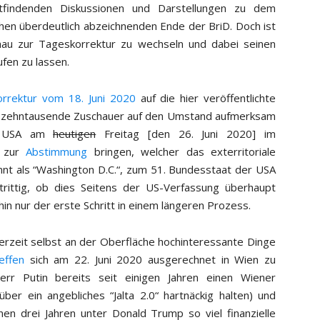
ttfindenden Diskussionen und Darstellungen zu dem
en überdeutlich abzeichnenden Ende der BriD. Doch ist
hau zur Tageskorrektur zu wechseln und dabei seinen
ufen zu lassen.
rrektur vom 18. Juni 2020
auf die hier veröffentlichte
zehntausende Zuschauer auf den Umstand aufmerksam
en USA am
heutigen
Freitag [den 26. Juni 2020] im
f zur
Abstimmung
bringen, welcher das exterritoriale
nnt als “Washington D.C.“, zum 51. Bundesstaat der USA
strittig, ob dies Seitens der US-Verfassung überhaupt
in nur der erste Schritt in einem längeren Prozess.
derzeit selbst an der Oberfläche hochinteressante Dinge
effen
sich am 22. Juni 2020 ausgerechnet in Wien zu
rr Putin bereits seit einigen Jahren einen Wiener
ber ein angebliches “Jalta 2.0“ hartnäckig halten) und
n drei Jahren unter Donald Trump so viel finanzielle