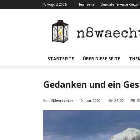
7. August 2026
Heimseite
Beachtenswerte Gezwit
N8waecht
STARTSEITE
ÜBER DIESE SEITE
THE
Gedanken und ein Ges
-
Von
N8waechter
19. Juni. 2020
24100
13