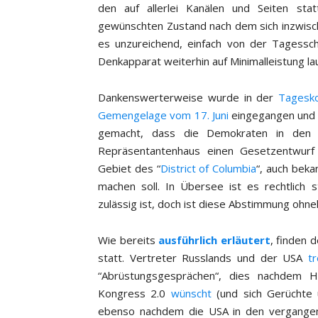
den auf allerlei Kanälen und Seiten sta
gewünschten Zustand nach dem sich inzwisch
es unzureichend, einfach von der Tagessc
Denkapparat weiterhin auf Minimalleistung la
Dankenswerterweise wurde in der
Tagesko
Gemengelage vom 17. Juni
eingegangen und 
gemacht, dass die Demokraten in d
Repräsentantenhaus einen Gesetzentwur
Gebiet des “
District of Columbia
“, auch beka
machen soll. In Übersee ist es rechtlich 
zulässig ist, doch ist diese Abstimmung ohneh
Wie bereits
ausführlich erläutert
, finden 
statt. Vertreter Russlands und der USA
tr
“Abrüstungsgesprächen“, dies nachdem He
Kongress 2.0
wünscht
(und sich Gerüchte ü
ebenso nachdem die USA in den vergangene