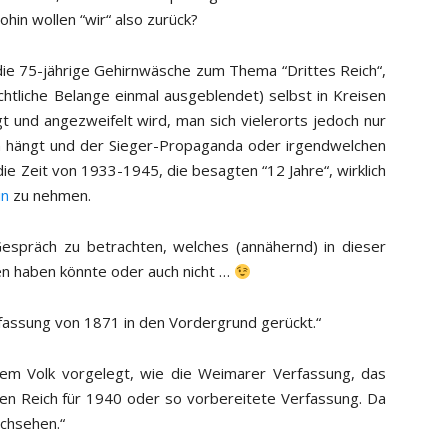
hin wollen “wir“ also zurück?
die 75-jährige Gehirnwäsche zum Thema “Drittes Reich“,
chtliche Belange einmal ausgeblendet) selbst in Kreisen
gt und angezweifelt wird, man sich vielerorts jedoch nur
n hängt und der Sieger-Propaganda oder irgendwelchen
die Zeit von 1933-1945, die besagten “12 Jahre“, wirklich
in
zu nehmen.
espräch zu betrachten, welches (annähernd) in dieser
en haben könnte oder auch nicht …
rfassung von 1871 in den Vordergrund gerückt.“
em Volk vorgelegt, wie die Weimarer Verfassung, das
ten Reich für 1940 oder so vorbereitete Verfassung. Da
chsehen.“