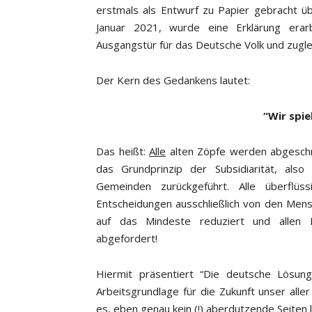
erstmals als Entwurf zu Papier gebracht 
Januar 2021, wurde eine Erklärung erar
Ausgangstür für das Deutsche Volk und zugle
Der Kern des Gedankens lautet:
“Wir spie
Das heißt:
Alle
alten Zöpfe werden abgeschni
das Grundprinzip der Subsidiarität, al
Gemeinden zurückgeführt. Alle überflü
Entscheidungen ausschließlich von den Mensc
auf das Mindeste reduziert und allen 
abgefordert!
Hiermit präsentiert “Die deutsche Lösun
Arbeitsgrundlage für die Zukunft unser alle
es, eben genau kein (!) aberdutzende Seite