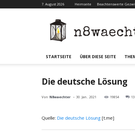
7. August 2026
Heimseite
Beachtenswerte Gezwit
N8waecht
STARTSEITE
ÜBER DIESE SEITE
THE
Die deutsche Lösung
-
Von
N8waechter
30. Jan.. 2021
19854
13
Quelle:
Die deutsche Lösung
[t.me]