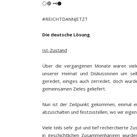
⚪️🔴 🗝⚫️
#REICHTDANNJETZT
Die deutsche Lösung
Ist-Zustand
Über die vergangenen Monate waren vie
unserer Heimat und Diskussionen um selb
geredet, einiges auch zerredet, doch wurd
gemeinsamen Zieles geliefert.
Nun ist der Zeitpunkt gekommen, einmal e
abzuschalten und festzustellen, wo wir eigentl
Viele teils sehr gut und tief recherchierte
in geschichtlichen Zusammenhängen wurden 