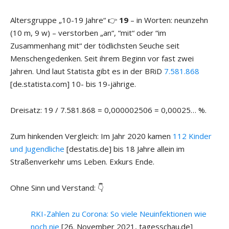
Altersgruppe „10-19 Jahre“ 👉
19
– in Worten: neunzehn
(10 m, 9 w) – verstorben „an“, “mit“ oder “im
Zusammenhang mit“ der tödlichsten Seuche seit
Menschengedenken. Seit ihrem Beginn vor fast zwei
Jahren. Und laut Statista gibt es in der BRiD
7.581.868
[de.statista.com] 10- bis 19-jährige.
Dreisatz: 19 / 7.581.868 = 0,000002506 = 0,00025… %.
Zum hinkenden Vergleich: Im Jahr 2020 kamen
112 Kinder
und Jugendliche
[destatis.de] bis 18 Jahre allein im
Straßenverkehr ums Leben. Exkurs Ende.
Ohne Sinn und Verstand: 👇
RKI-Zahlen zu Corona: So viele Neuinfektionen wie
noch nie
[26. November 2021, tagesschau.de]