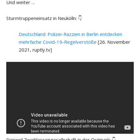
Und weiter …
Sturmtruppeneinsatz in Neukölln: 👇
Deutschland: Polizei-Razzien in Berlin entdecken
mehrfache Covid-19-Regelverstöße
[26. November
2021, ruptly.tv]
Derweil Zweiklassengesellschaft in der Ostmark: 👇