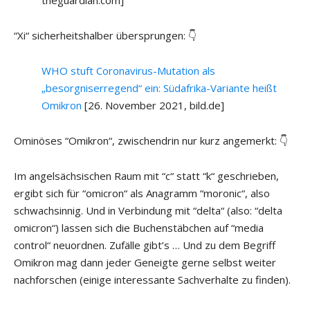
theguardian.com]
“Xi“ sicherheitshalber übersprungen: 👇
WHO stuft Coronavirus-Mutation als
„besorgniserregend“ ein: Südafrika-Variante heißt
Omikron
[26. November 2021, bild.de]
Ominöses “Omikron“, zwischendrin nur kurz angemerkt: 👇
Im angelsächsischen Raum mit “c“ statt “k“ geschrieben,
ergibt sich für “omicron“ als Anagramm “moronic“, also
schwachsinnig. Und in Verbindung mit “delta“ (also: “delta
omicron“) lassen sich die Buchenstäbchen auf “media
control“ neuordnen. Zufälle gibt’s … Und zu dem Begriff
Omikron mag dann jeder Geneigte gerne selbst weiter
nachforschen (einige interessante Sachverhalte zu finden).