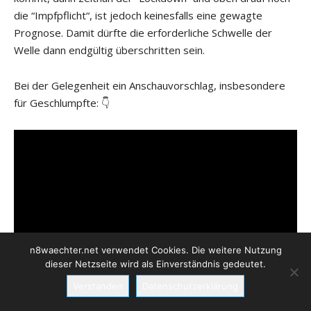
die “Impfpflicht“, ist jedoch keinesfalls eine gewagte
Prognose. Damit dürfte die erforderliche Schwelle der
Welle dann endgültig überschritten sein.
Bei der Gelegenheit ein Anschauvorschlag, insbesondere
für Geschlumpfte: 👇
n8waechter.net verwendet Cookies. Die weitere Nutzung
dieser Netzseite wird als Einverständnis gedeutet.
Verstanden
Datenschutzerklärung
Irgendwelche auch nur entfernte Parallelen zum