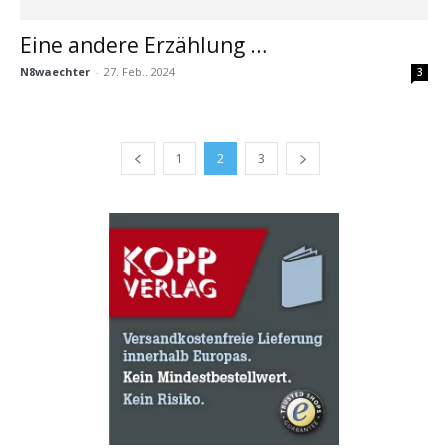
Eine andere Erzählung …
N8waechter
-
27. Feb.. 2024
3
1
2
3