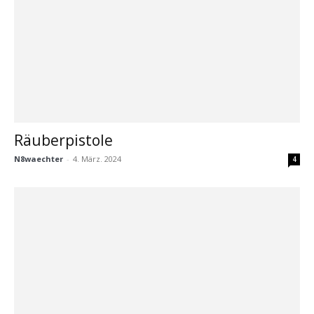
Räuberpistole
N8waechter
-
4. März. 2024
4