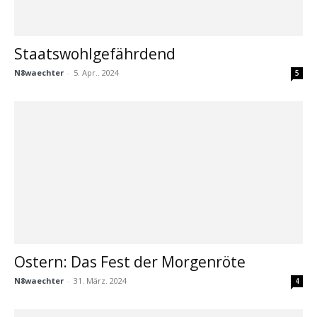
Staatswohlgefährdend
N8waechter
-
5. Apr.. 2024
5
Ostern: Das Fest der Morgenröte
N8waechter
-
31. März. 2024
4